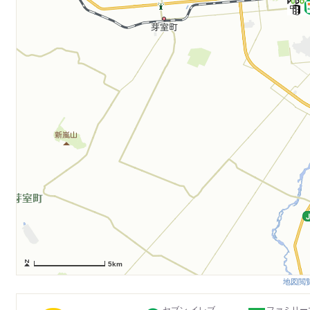
5km
地図閲