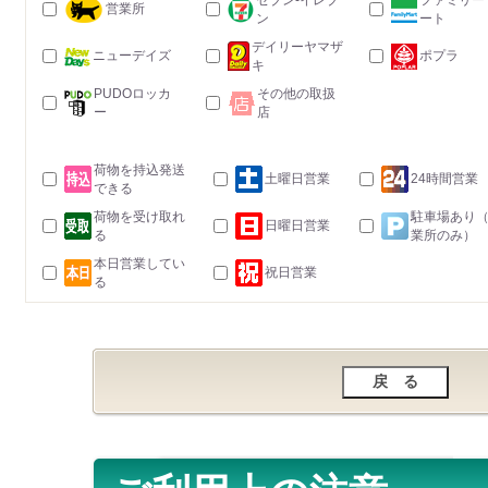
セブン-イレブ
ファミリー
営業所
ン
ート
デイリーヤマザ
ニューデイズ
ポプラ
キ
PUDOロッカ
その他の取扱
ー
店
荷物を持込発送
土曜日営業
24時間営業
できる
荷物を受け取れ
駐車場あり
日曜日営業
る
業所のみ）
本日営業してい
祝日営業
る