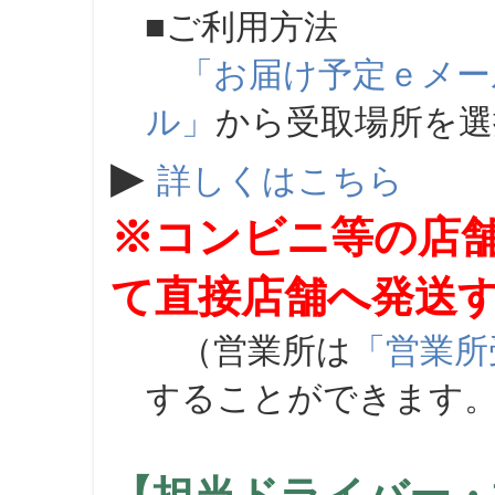
■ご利用方法
「お届け予定ｅメー
ル」
から受取場所を
▶
詳しくはこちら
※コンビニ等の店
て直接店舗へ発送
（営業所は
「営業所
することができます