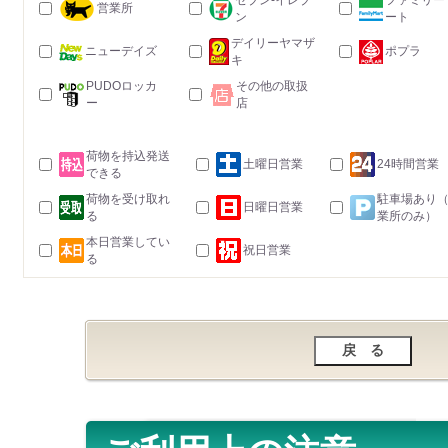
セブン-イレブ
ファミリー
営業所
ン
ート
デイリーヤマザ
ニューデイズ
ポプラ
キ
PUDOロッカ
その他の取扱
ー
店
荷物を持込発送
土曜日営業
24時間営業
できる
荷物を受け取れ
駐車場あり
日曜日営業
る
業所のみ）
本日営業してい
祝日営業
る