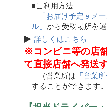
■ご利用方法
「お届け予定ｅメー
ル」
から受取場所を
▶
詳しくはこちら
※コンビニ等の店
て直接店舗へ発送
（営業所は
「営業所
することができます