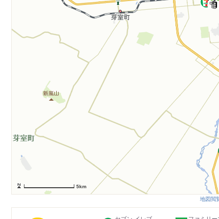
5km
地図閲