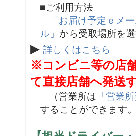
■ご利用方法
「お届け予定ｅメー
ル」
から受取場所を
▶
詳しくはこちら
※コンビニ等の店
て直接店舗へ発送
（営業所は
「営業所
することができます