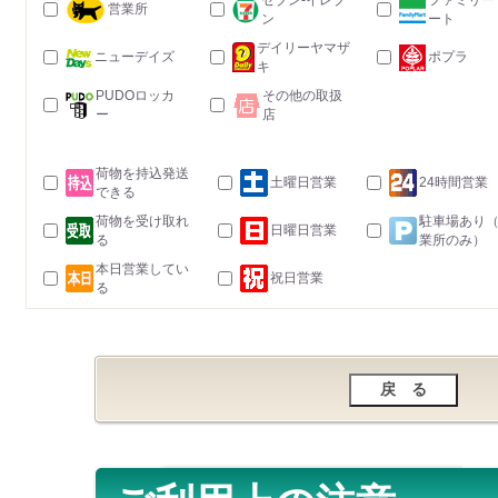
セブン-イレブ
ファミリー
営業所
ン
ート
デイリーヤマザ
ニューデイズ
ポプラ
キ
PUDOロッカ
その他の取扱
ー
店
荷物を持込発送
土曜日営業
24時間営業
できる
荷物を受け取れ
駐車場あり
日曜日営業
る
業所のみ）
本日営業してい
祝日営業
る