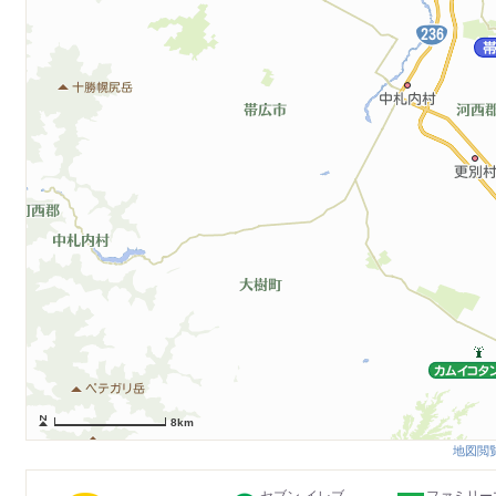
8km
地図閲