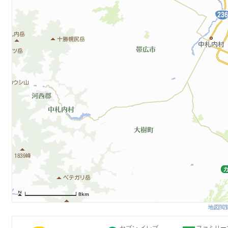
8km
地図閲