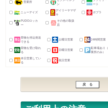
セブン-イレブ
ファミリー
営業所
ン
ート
デイリーヤマザ
ニューデイズ
ポプラ
キ
PUDOロッカ
その他の取扱
ー
店
荷物を持込発送
土曜日営業
24時間営業
できる
荷物を受け取れ
駐車場あり
日曜日営業
る
業所のみ）
本日営業してい
祝日営業
る