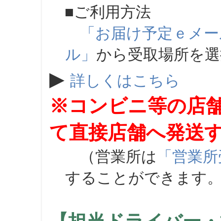
■ご利用方法
「お届け予定ｅメー
ル」
から受取場所を
▶
詳しくはこちら
※コンビニ等の店
て直接店舗へ発送
（営業所は
「営業所
することができます