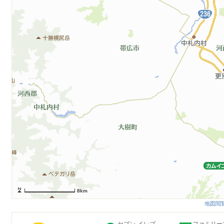
8km
地図閲