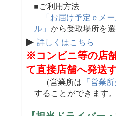
■ご利用方法
「お届け予定ｅメー
ル」
から受取場所を
▶
詳しくはこちら
※コンビニ等の店
て直接店舗へ発送
（営業所は
「営業所
することができます