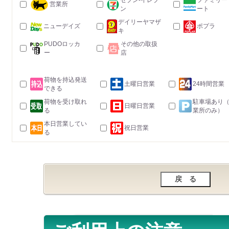
セブン-イレブ
ファミリー
営業所
ン
ート
デイリーヤマザ
ニューデイズ
ポプラ
キ
PUDOロッカ
その他の取扱
ー
店
荷物を持込発送
土曜日営業
24時間営業
できる
荷物を受け取れ
駐車場あり
日曜日営業
る
業所のみ）
本日営業してい
祝日営業
る