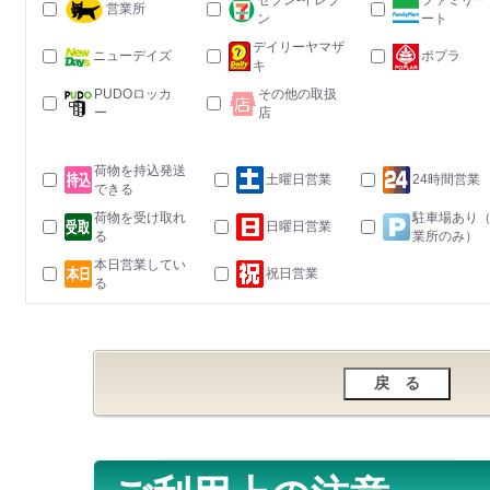
セブン-イレブ
ファミリー
営業所
ン
ート
デイリーヤマザ
ニューデイズ
ポプラ
キ
PUDOロッカ
その他の取扱
ー
店
荷物を持込発送
土曜日営業
24時間営業
できる
荷物を受け取れ
駐車場あり
日曜日営業
る
業所のみ）
本日営業してい
祝日営業
る