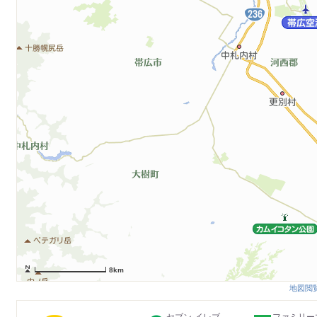
8km
地図閲