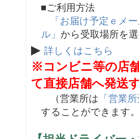
■ご利用方法
「お届け予定ｅメー
ル」
から受取場所を
▶
詳しくはこちら
※コンビニ等の店
て直接店舗へ発送
（営業所は
「営業所
することができます