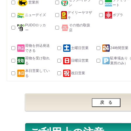
セブン-イレブ
ファミリー
営業所
ン
ート
デイリーヤマザ
ニューデイズ
ポプラ
キ
PUDOロッカ
その他の取扱
ー
店
荷物を持込発送
土曜日営業
24時間営業
できる
荷物を受け取れ
駐車場あり
日曜日営業
る
業所のみ）
本日営業してい
祝日営業
る