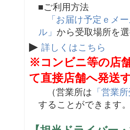
■ご利用方法
「お届け予定ｅメー
ル」
から受取場所を
▶
詳しくはこちら
※コンビニ等の店
て直接店舗へ発送
（営業所は
「営業所
することができます