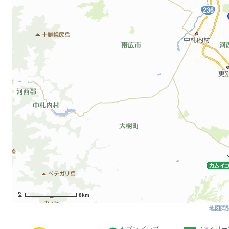
8km
地図閲