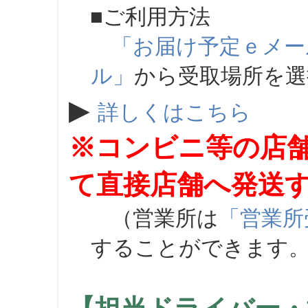
■ご利用方法
「お届け予定ｅメー
ル」
から受取場所を
▶
詳しくはこちら
※コンビニ等の店
て直接店舗へ発送
（営業所は
「営業所
することができます