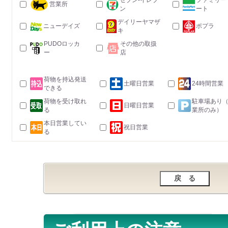
セブン-イレブ
ファミリー
営業所
ン
ート
デイリーヤマザ
ニューデイズ
ポプラ
キ
PUDOロッカ
その他の取扱
ー
店
荷物を持込発送
土曜日営業
24時間営業
できる
荷物を受け取れ
駐車場あり
日曜日営業
る
業所のみ）
本日営業してい
祝日営業
る