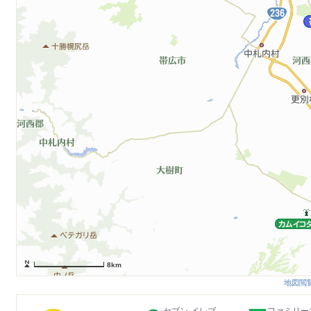
8km
地図閲