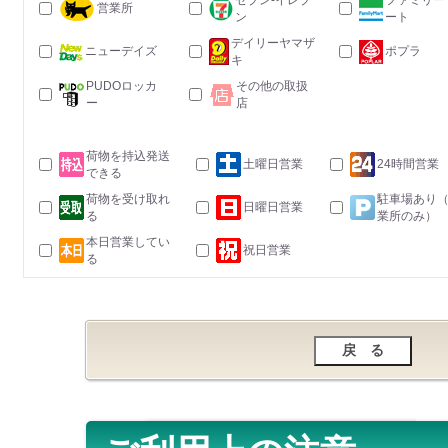
セブン-イレブ
ファミリー
営業所
ン
ート
デイリーヤマザ
ニューデイズ
ポプラ
キ
PUDOロッカ
その他の取扱
ー
店
荷物を持込発送
土曜日営業
24時間営業
できる
荷物を受け取れ
駐車場あり
日曜日営業
る
業所のみ）
本日営業してい
祝日営業
る