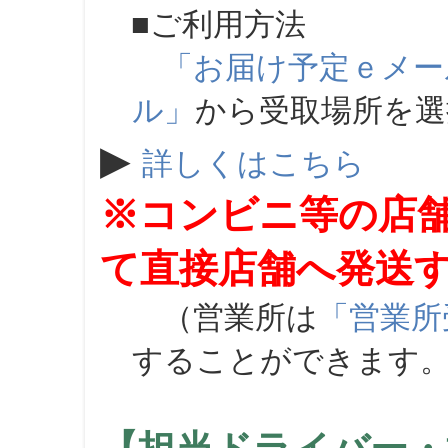
■ご利用方法
「お届け予定ｅメー
ル」
から受取場所を
▶
詳しくはこちら
※コンビニ等の店
て直接店舗へ発送
（営業所は
「営業所
することができます