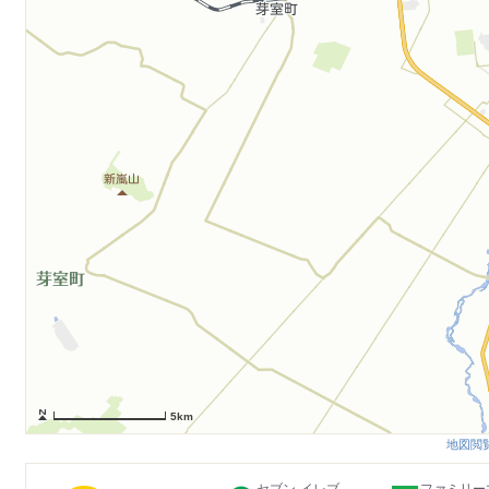
5km
地図閲