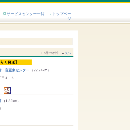
サービスセンター一覧
トップペー
ジ
1-5件/50件中 →
次へ
輸 音更東センター
（22.74km）
丁目４－６
町
（1.32km）
５