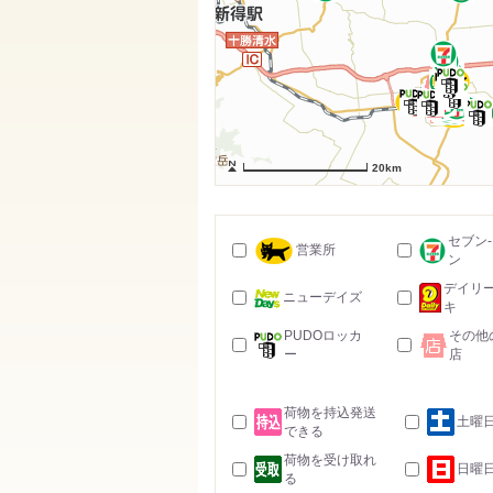
20km
セブン
営業所
ン
デイリ
ニューデイズ
キ
PUDOロッカ
その他
ー
店
荷物を持込発送
土曜
できる
荷物を受け取れ
日曜
る