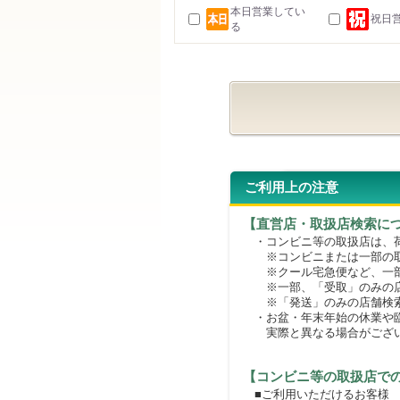
本日営業してい
祝日
る
ご利用上の注意
【直営店・取扱店検索に
・コンビニ等の取扱店は、荷
※コンビニまたは一部の取扱
※クール宅急便など、一部
※一部、「受取」のみの店
※「発送」のみの店舗検索
・お盆・年末年始の休業や臨
実際と異なる場合がござ
【コンビニ等の取扱店で
■ご利用いただけるお客様