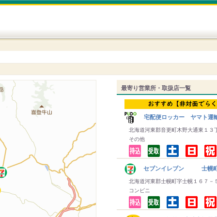
最寄り営業所・取扱店一覧
宅配便ロッカー ヤマト運
北海道河東郡音更町木野大通東１３
その他
セブンイレブン 士幌
北海道河東郡士幌町字士幌１６７－
コンビニ