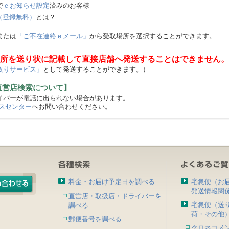
で
ｅお知らせ設定
済みのお客様
（登録無料）
とは？
または
「ご不在連絡ｅメール」
から受取場所を選択することができます。
所を送り状に記載して直接店舗へ発送することはできません。
取りサービス」
として発送することができます。）
直営店検索について】
バーが電話に出られない場合があります。
スセンター
へお問い合わせください。
料金・お届け予定日を調べる
宅急便（お
発送情報関
直営店・取扱店・ドライバーを
宅急便（送
調べる
荷・その他
郵便番号を調べる
クロネコメ