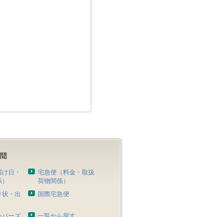
届け日・
宅急便（料金・取扱
係）
荷物関係）
り状・出
国際宅急便
）
ンバーズ
一覧から探す