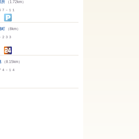
業所
（1.72km）
６７－１１
幌町
（8km）
－２３３
幌
（8.15km）
７４－１４