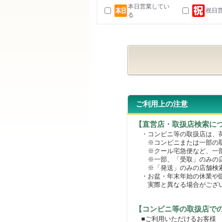
本日営業してい
祝日
る
ご利用上の注意
【直営店・取扱店検索に
・コンビニ等の取扱店は、荷
※コンビニまたは一部の取扱
※クール宅急便など、一部
※一部、「受取」のみの店
※「発送」のみの店舗検索
・お盆・年末年始の休業や臨
実際と異なる場合がござ
【コンビニ等の取扱店で
■ご利用いただけるお客様