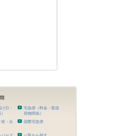
届け日・
宅急便（料金・取扱
係）
荷物関係）
り状・出
国際宅急便
）
ンバーズ
一覧から探す