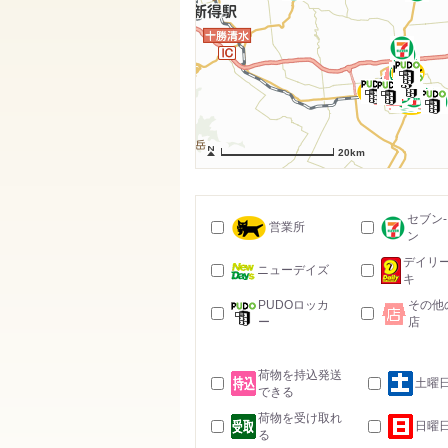
20km
セブン
営業所
ン
デイリ
ニューデイズ
キ
PUDOロッカ
その他
ー
店
荷物を持込発送
土曜
できる
荷物を受け取れ
日曜
る