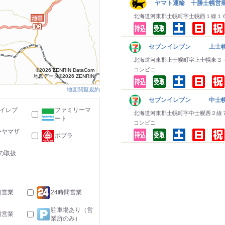
ヤマト運輸 十勝士幌営
北海道河東郡士幌町字士幌西１線１
セブンイレブン 上士
北海道河東郡上士幌町字上士幌東３
コンビニ
©2026 ZENRIN DataCom
地図データ©2026 ZENRIN
地図閲覧規約
セブンイレブン 中士
-イレブ
ファミリーマ
北海道河東郡士幌町字中士幌西２線
ート
コンビニ
ーヤマザ
ポプラ
の取扱
日営業
24時間営業
駐車場あり（営
日営業
業所のみ）