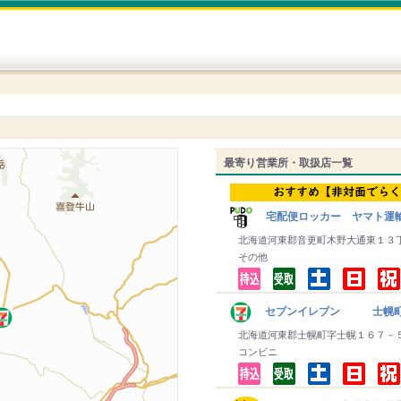
最寄り営業所・取扱店一覧
宅配便ロッカー ヤマト運
北海道河東郡音更町木野大通東１３
その他
セブンイレブン 士幌
北海道河東郡士幌町字士幌１６７－
コンビニ