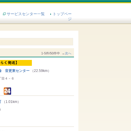
サービスセンター一覧
トップペー
ジ
1-5件/50件中 →
次へ
輸 音更東センター
（22.59km）
丁目４－６
町
（1.01km）
５