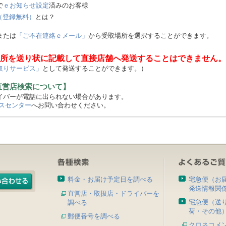
で
ｅお知らせ設定
済みのお客様
（登録無料）
とは？
または
「ご不在連絡ｅメール」
から受取場所を選択することができます。
所を送り状に記載して直接店舗へ発送することはできません。
取りサービス」
として発送することができます。）
直営店検索について】
バーが電話に出られない場合があります。
スセンター
へお問い合わせください。
料金・お届け予定日を調べる
宅急便（お
発送情報関
直営店・取扱店・ドライバーを
宅急便（送
調べる
荷・その他
郵便番号を調べる
クロネコメ