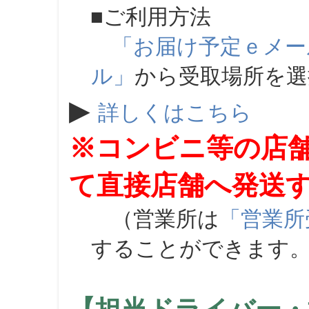
■ご利用方法
「お届け予定ｅメー
ル」
から受取場所を
▶
詳しくはこちら
※コンビニ等の店
て直接店舗へ発送
（営業所は
「営業所
することができます