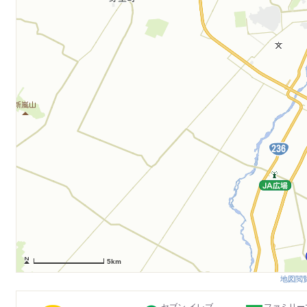
5km
地図閲