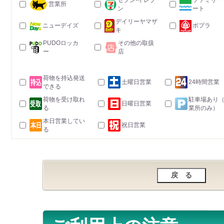
セブン-イレブ
ファミリー
営業所
ン
ート
デイリーヤマザ
ニューデイズ
ポプラ
キ
PUDOロッカ
その他の取扱
ー
店
荷物を持込発送
土曜日営業
24時間営業
できる
荷物を受け取れ
駐車場あり
日曜日営業
る
業所のみ）
本日営業してい
祝日営業
る