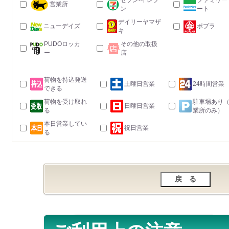
セブン-イレブ
ファミリー
営業所
ン
ート
デイリーヤマザ
ニューデイズ
ポプラ
キ
PUDOロッカ
その他の取扱
ー
店
荷物を持込発送
土曜日営業
24時間営業
できる
荷物を受け取れ
駐車場あり
日曜日営業
る
業所のみ）
本日営業してい
祝日営業
る