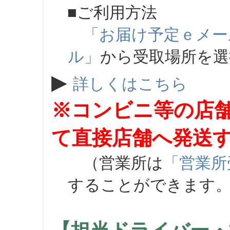
■ご利用方法
「お届け予定ｅメー
ル」
から受取場所を
▶
詳しくはこちら
※コンビニ等の店
て直接店舗へ発送
（営業所は
「営業所
することができます