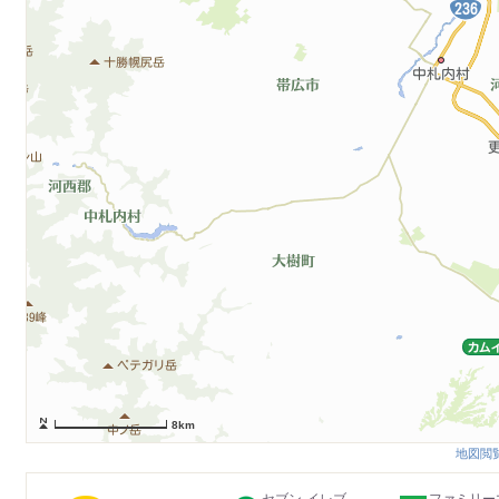
8km
地図閲