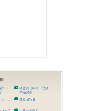
届け日・
宅急便（料金・取扱
係）
荷物関係）
り状・出
国際宅急便
）
ンバーズ
一覧から探す