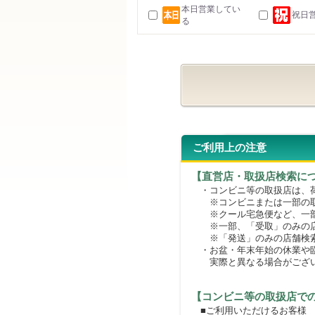
本日営業してい
祝日
る
ご利用上の注意
【直営店・取扱店検索に
・コンビニ等の取扱店は、荷
※コンビニまたは一部の取扱
※クール宅急便など、一部
※一部、「受取」のみの店
※「発送」のみの店舗検索
・お盆・年末年始の休業や臨
実際と異なる場合がござ
【コンビニ等の取扱店で
■ご利用いただけるお客様