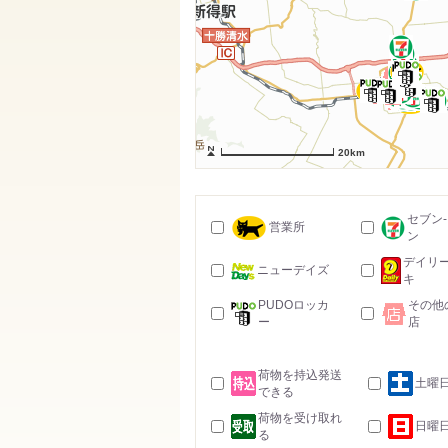
20km
セブン
営業所
ン
デイリ
ニューデイズ
キ
PUDOロッカ
その他
ー
店
荷物を持込発送
土曜
できる
荷物を受け取れ
日曜
る