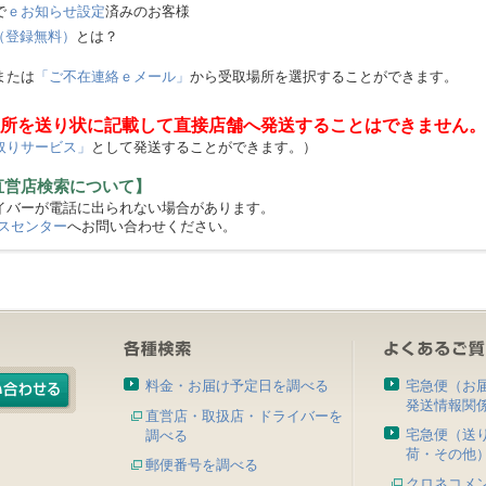
で
ｅお知らせ設定
済みのお客様
（登録無料）
とは？
または
「ご不在連絡ｅメール」
から受取場所を選択することができます。
所を送り状に記載して直接店舗へ発送することはできません。
取りサービス」
として発送することができます。）
直営店検索について】
バーが電話に出られない場合があります。
スセンター
へお問い合わせください。
料金・お届け予定日を調べる
宅急便（お
発送情報関
直営店・取扱店・ドライバーを
宅急便（送
調べる
荷・その他
郵便番号を調べる
クロネコメ