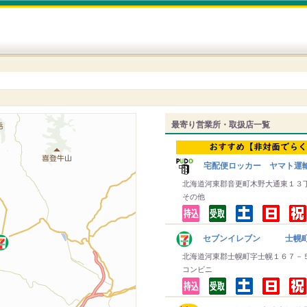
最寄り営業所・取扱店一覧
宅配便ロッカー ヤマト運
北海道河東郡音更町木野大通東１３
その他
セブンイレブン 士幌
北海道河東郡士幌町字士幌１６７－
コンビニ