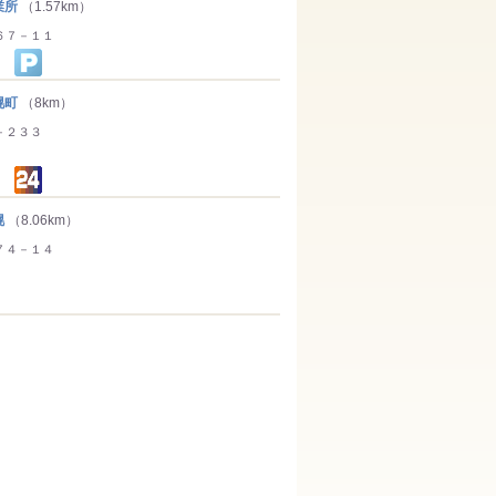
業所
（1.57km）
６７－１１
幌町
（8km）
－２３３
幌
（8.06km）
７４－１４