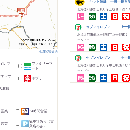
ヤマト運輸 十勝士幌営
北海道河東郡士幌町字士幌西１線１
セブンイレブン 上士
北海道河東郡上士幌町字上士幌東３
コンビニ
©2026 ZENRIN DataCom
地図データ©2026 ZENRIN
地図閲覧規約
セブンイレブン 中士
-イレブ
ファミリーマ
北海道河東郡士幌町字中士幌西２線
ート
コンビニ
ーヤマザ
ポプラ
の取扱
日営業
24時間営業
駐車場あり（営
日営業
業所のみ）