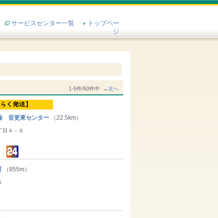
サービスセンター一覧
トップペー
ジ
1-5件/50件中 →
次へ
輸 音更東センター
（22.5km）
丁目４－６
町
（855m）
５