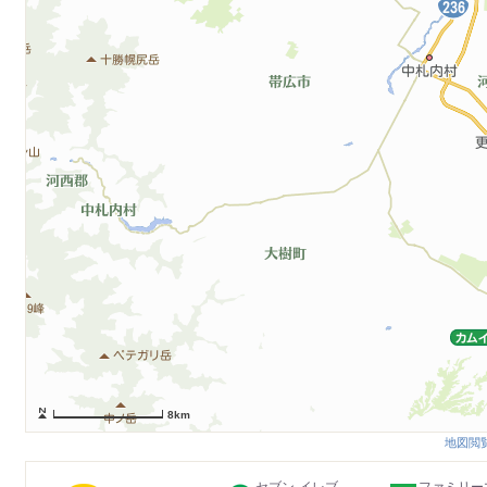
8km
地図閲