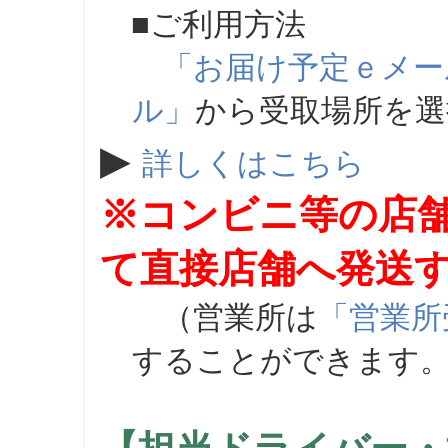
■ご利用方法
「お届け予定ｅメー
ル」
から受取場所を
▶
詳しくはこちら
※コンビニ等の店
て直接店舗へ発送
（営業所は
「営業所
することができます