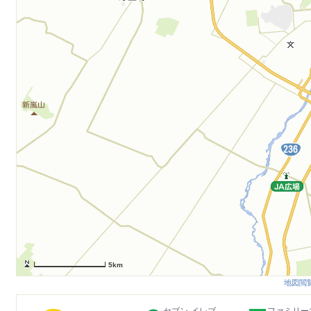
5km
地図閲