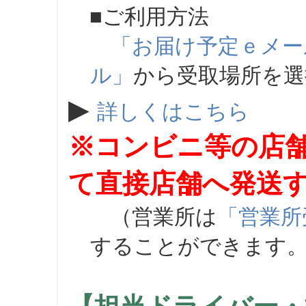
■ご利用方法
「お届け予定ｅメー
ル」
から受取場所を
▶
詳しくはこちら
※コンビニ等の店
て直接店舗へ発送
（営業所は
「営業所
することができます