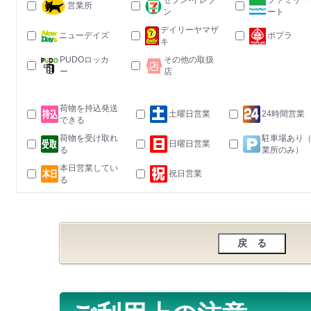
セブン-イレブ
ファミリー
営業所
ン
ート
デイリーヤマザ
ニューデイズ
ポプラ
キ
PUDOロッカ
その他の取扱
ー
店
荷物を持込発送
土曜日営業
24時間営業
できる
荷物を受け取れ
駐車場あり
日曜日営業
る
業所のみ）
本日営業してい
祝日営業
る