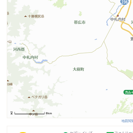
8km
地図閲