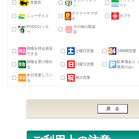
セブン-イレブ
ファミリー
営業所
ン
ート
デイリーヤマザ
ニューデイズ
ポプラ
キ
PUDOロッカ
その他の取扱
ー
店
荷物を持込発送
土曜日営業
24時間営業
できる
荷物を受け取れ
駐車場あり
日曜日営業
る
業所のみ）
本日営業してい
祝日営業
る