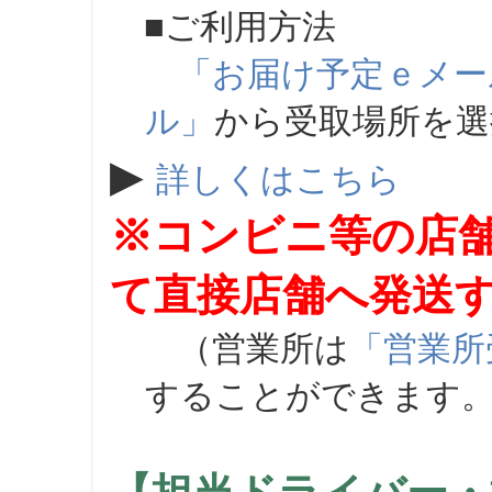
■ご利用方法
「お届け予定ｅメー
ル」
から受取場所を
▶
詳しくはこちら
※コンビニ等の店
て直接店舗へ発送
（営業所は
「営業所
することができます