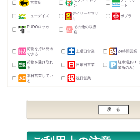
セブン-イレブ
ファミリー
営業所
ン
ート
デイリーヤマザ
ニューデイズ
ポプラ
キ
PUDOロッカ
その他の取扱
ー
店
荷物を持込発送
土曜日営業
24時間営業
できる
荷物を受け取れ
駐車場あり
日曜日営業
る
業所のみ）
本日営業してい
祝日営業
る