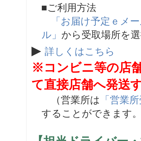
■ご利用方法
「お届け予定ｅメー
ル」
から受取場所を
▶
詳しくはこちら
※コンビニ等の店
て直接店舗へ発送
（営業所は
「営業所
することができます