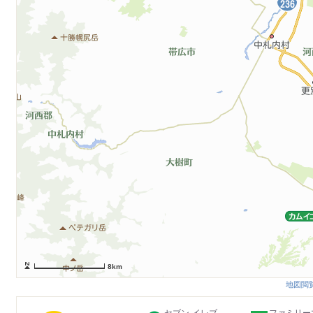
8km
地図閲