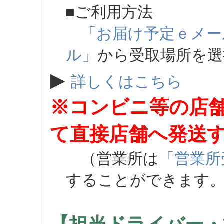
■ご利用方法
「お届け予定ｅメー
ル」
から受取場所を
▶
詳しくはこちら
※コンビニ等の店
て直接店舗へ発送
（営業所は
「営業所
することができます