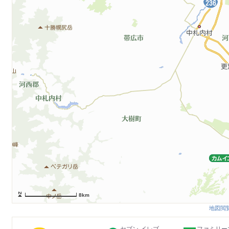
8km
地図閲