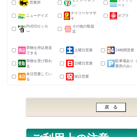
セブン-イレブ
ファミリー
営業所
ン
ート
デイリーヤマザ
ニューデイズ
ポプラ
キ
PUDOロッカ
その他の取扱
ー
店
荷物を持込発送
土曜日営業
24時間営業
できる
荷物を受け取れ
駐車場あり
日曜日営業
る
業所のみ）
本日営業してい
祝日営業
る