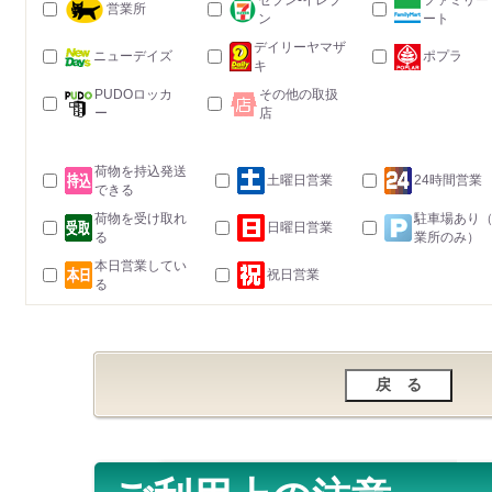
セブン-イレブ
ファミリー
営業所
ン
ート
デイリーヤマザ
ニューデイズ
ポプラ
キ
PUDOロッカ
その他の取扱
ー
店
荷物を持込発送
土曜日営業
24時間営業
できる
荷物を受け取れ
駐車場あり
日曜日営業
る
業所のみ）
本日営業してい
祝日営業
る