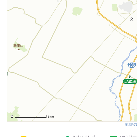
5km
地図閲