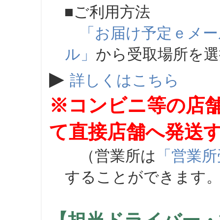
■ご利用方法
「お届け予定ｅメー
ル」
から受取場所を
▶
詳しくはこちら
※コンビニ等の店
て直接店舗へ発送
（営業所は
「営業所
することができます