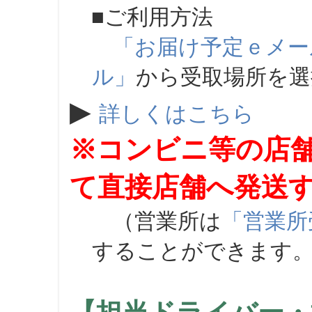
■ご利用方法
「お届け予定ｅメー
ル」
から受取場所を
▶
詳しくはこちら
※コンビニ等の店
て直接店舗へ発送
（営業所は
「営業所
することができます