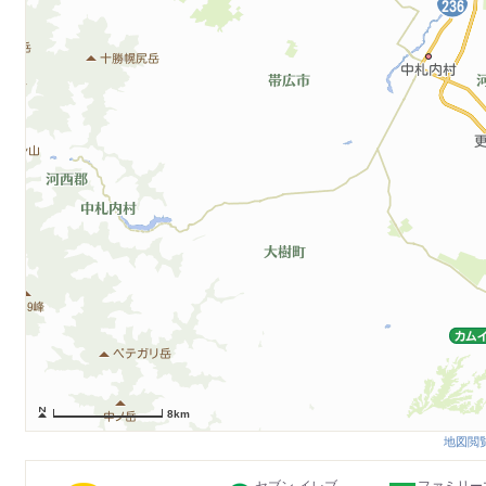
8km
地図閲