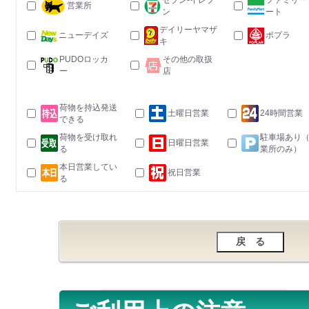
セブン-イレブ
ファミリー
営業所
ン
ート
デイリーヤマザ
ニューデイズ
ポプラ
キ
PUDOロッカ
その他の取扱
ー
店
荷物を持込発送
土曜日営業
24時間営業
できる
荷物を受け取れ
駐車場あり
日曜日営業
る
業所のみ）
本日営業してい
祝日営業
る