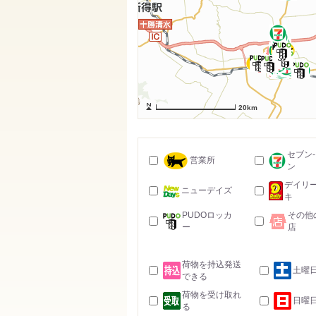
20km
セブン
営業所
ン
デイリ
ニューデイズ
キ
PUDOロッカ
その他
ー
店
荷物を持込発送
土曜
できる
荷物を受け取れ
日曜
る