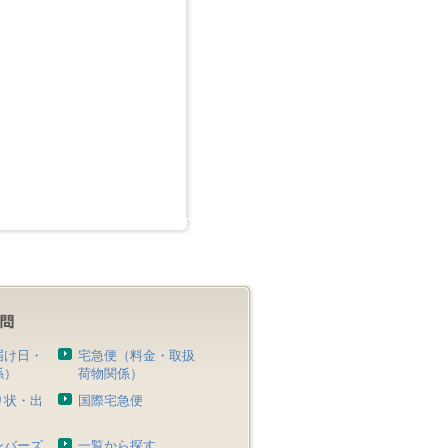
届け日・
宅急便（料金・取扱
係）
荷物関係）
り状・出
国際宅急便
）
ンバーズ
一覧から探す