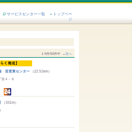
サービスセンター一覧
トップペー
ジ
1-5件/50件中 →
次へ
輸 音更東センター
（22.51km）
丁目４－６
町
（331m）
５