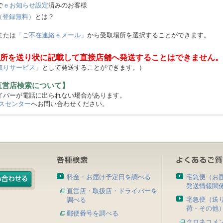
で
ｅお知らせ設定
済みのお客様
（登録無料）
とは？
または
「ご不在連絡ｅメール」
から受取場所を選択することができます。
所を送り状に記載して直接店舗へ発送することはできません。
取りサービス」
として発送することができます。）
直営店検索について】
バーが電話に出られない場合があります。
スセンター
へお問い合わせください。
料金・お届け予定日を調べる
宅急便（お
発送情報関
直営店・取扱店・ドライバーを
宅急便（送
調べる
荷・その他
郵便番号を調べる
クロネコメ