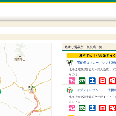
最寄り営業所・取扱店一覧
宅配便ロッカー ヤマト運
北海道河東郡音更町木野大通東１３
その他
セブンイレブン 士幌
北海道河東郡士幌町字士幌１６７－
コンビニ