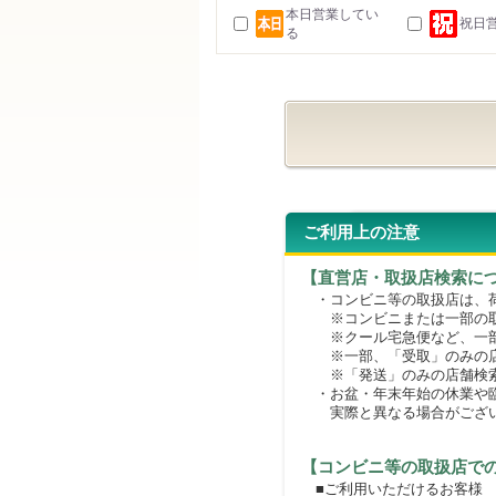
本日営業してい
祝日
る
ご利用上の注意
【直営店・取扱店検索に
・コンビニ等の取扱店は、荷
※コンビニまたは一部の取扱
※クール宅急便など、一部
※一部、「受取」のみの店
※「発送」のみの店舗検索
・お盆・年末年始の休業や臨
実際と異なる場合がござ
【コンビニ等の取扱店で
■ご利用いただけるお客様