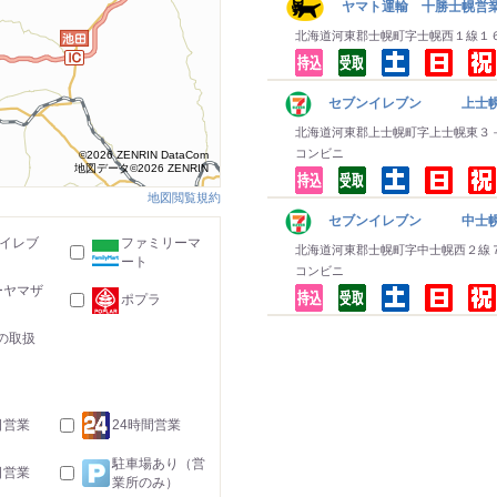
ヤマト運輸 十勝士幌営
北海道河東郡士幌町字士幌西１線１
セブンイレブン 上士
北海道河東郡上士幌町字上士幌東３
コンビニ
©2026 ZENRIN DataCom
地図データ©2026 ZENRIN
地図閲覧規約
セブンイレブン 中士
-イレブ
ファミリーマ
北海道河東郡士幌町字中士幌西２線
ート
コンビニ
ーヤマザ
ポプラ
の取扱
日営業
24時間営業
駐車場あり（営
日営業
業所のみ）