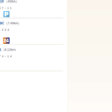
業所
（458m）
６７－１１
幌町
（7.49km）
－２３３
幌
（8.12km）
７４－１４