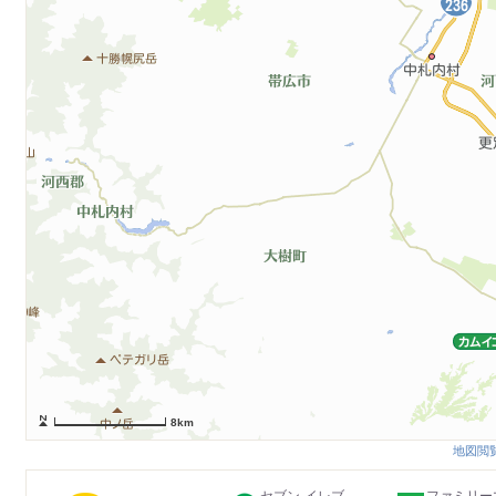
8km
地図閲