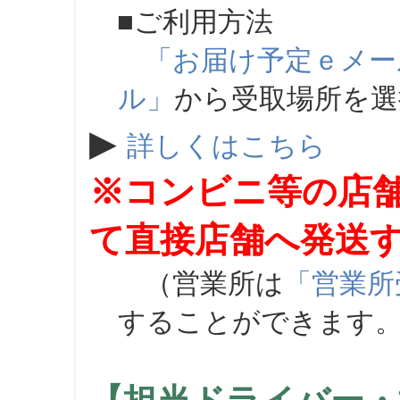
■ご利用方法
「お届け予定ｅメー
ル」
から受取場所を
▶
詳しくはこちら
※コンビニ等の店
て直接店舗へ発送
（営業所は
「営業所
することができます