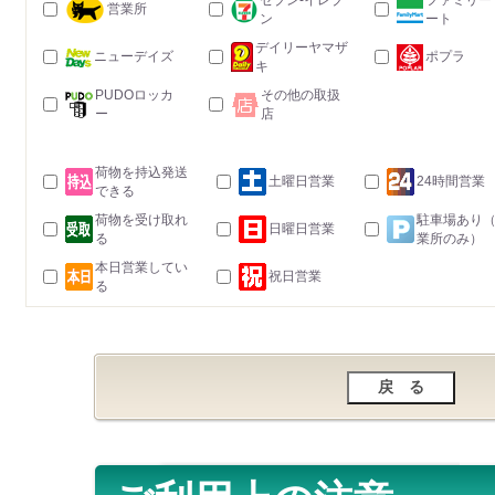
セブン-イレブ
ファミリー
営業所
ン
ート
デイリーヤマザ
ニューデイズ
ポプラ
キ
PUDOロッカ
その他の取扱
ー
店
荷物を持込発送
土曜日営業
24時間営業
できる
荷物を受け取れ
駐車場あり
日曜日営業
る
業所のみ）
本日営業してい
祝日営業
る