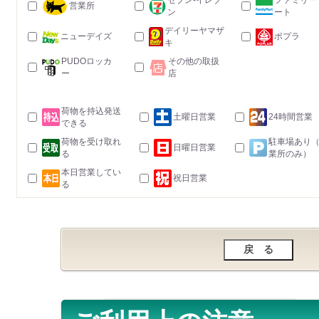
セブン-イレブ
ファミリー
営業所
ン
ート
デイリーヤマザ
ニューデイズ
ポプラ
キ
PUDOロッカ
その他の取扱
ー
店
荷物を持込発送
土曜日営業
24時間営業
できる
荷物を受け取れ
駐車場あり
日曜日営業
る
業所のみ）
本日営業してい
祝日営業
る