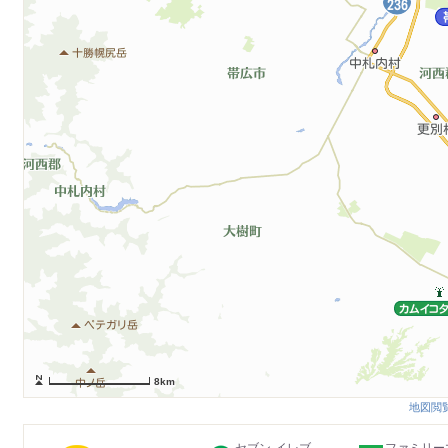
8km
地図閲