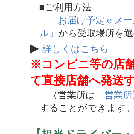
■ご利用方法
「お届け予定ｅメー
ル」
から受取場所を
▶
詳しくはこちら
※コンビニ等の店
て直接店舗へ発送
（営業所は
「営業所
することができます