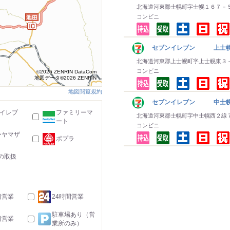
北海道河東郡士幌町字士幌１６７－
コンビニ
セブンイレブン 上士
北海道河東郡上士幌町字上士幌東３
コンビニ
©2026 ZENRIN DataCom
地図データ©2026 ZENRIN
地図閲覧規約
セブンイレブン 中士
-イレブ
ファミリーマ
北海道河東郡士幌町字中士幌西２線
ート
コンビニ
ーヤマザ
ポプラ
の取扱
日営業
24時間営業
駐車場あり（営
日営業
業所のみ）