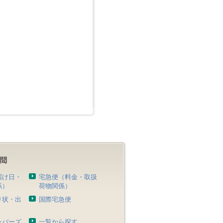
届け日・
宅急便（料金・取扱
係）
荷物関係）
り状・出
国際宅急便
）
ンバーズ
一覧から探す