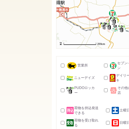
20km
セブン
営業所
ン
デイリ
ニューデイズ
キ
PUDOロッカ
その他
ー
店
荷物を持込発送
土曜
できる
荷物を受け取れ
日曜
る