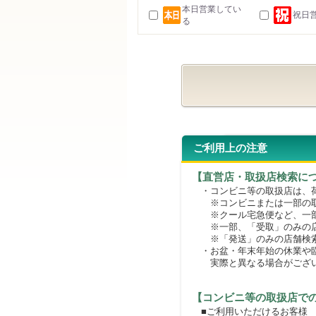
本日営業してい
祝日
る
ご利用上の注意
【直営店・取扱店検索に
・コンビニ等の取扱店は、荷
※コンビニまたは一部の取扱
※クール宅急便など、一部
※一部、「受取」のみの店
※「発送」のみの店舗検索
・お盆・年末年始の休業や臨
実際と異なる場合がござ
【コンビニ等の取扱店で
■ご利用いただけるお客様