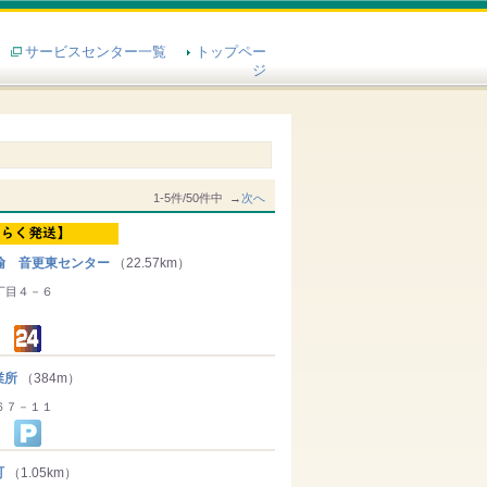
サービスセンター一覧
トップペー
ジ
1-5件/50件中 →
次へ
輸 音更東センター
（22.57km）
丁目４－６
業所
（384m）
６７－１１
町
（1.05km）