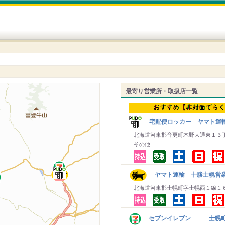
最寄り営業所・取扱店一覧
宅配便ロッカー ヤマト運
北海道河東郡音更町木野大通東１３
その他
ヤマト運輸 十勝士幌営
北海道河東郡士幌町字士幌西１線１
セブンイレブン 士幌