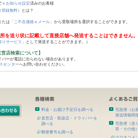
で
ｅお知らせ設定
済みのお客様
（登録無料）
とは？
または
「ご不在連絡ｅメール」
から受取場所を選択することができます。
所を送り状に記載して直接店舗へ発送することはできません。
取りサービス」
として発送することができます。）
直営店検索について】
バーが電話に出られない場合があります。
スセンター
へお問い合わせください。
料金・お届け予定日を調べる
宅急便（お
発送情報関
直営店・取扱店・ドライバーを
宅急便（送
調べる
荷・その他
郵便番号を調べる
クロネコメ