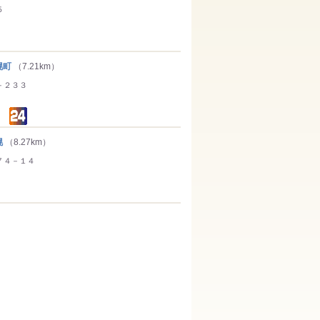
５
幌町
（7.21km）
－２３３
幌
（8.27km）
７４－１４