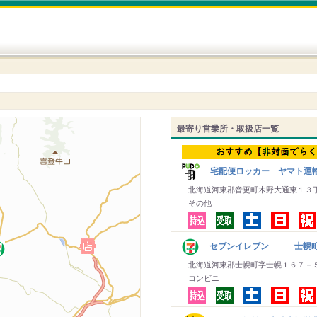
最寄り営業所・取扱店一覧
宅配便ロッカー ヤマト運
北海道河東郡音更町木野大通東１３
その他
セブンイレブン 士幌
北海道河東郡士幌町字士幌１６７－
コンビニ