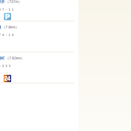
業所
（737m）
６７－１１
幌
（7.8km）
７４－１４
幌町
（7.82km）
－２３３