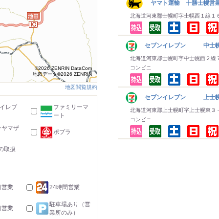
ヤマト運輸 十勝士幌営
北海道河東郡士幌町字士幌西１線１
セブンイレブン 中士
北海道河東郡士幌町字中士幌西２線
コンビニ
©2026 ZENRIN DataCom
地図データ©2026 ZENRIN
地図閲覧規約
セブンイレブン 上士
-イレブ
ファミリーマ
北海道河東郡上士幌町字上士幌東３
ート
コンビニ
ーヤマザ
ポプラ
の取扱
日営業
24時間営業
駐車場あり（営
日営業
業所のみ）