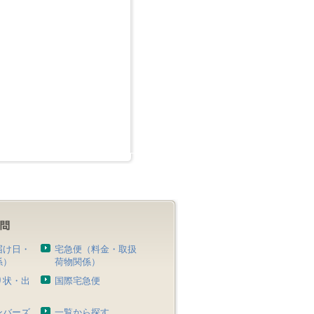
届け日・
宅急便（料金・取扱
係）
荷物関係）
り状・出
国際宅急便
）
ンバーズ
一覧から探す