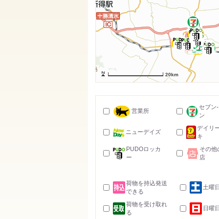
20km
セブン
営業所
ン
デイリ
ニューデイズ
キ
PUDOロッカ
その他
ー
店
荷物を持込発送
土曜
できる
荷物を受け取れ
日曜
る