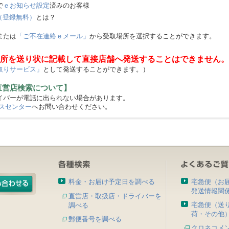
で
ｅお知らせ設定
済みのお客様
（登録無料）
とは？
または
「ご不在連絡ｅメール」
から受取場所を選択することができます。
所を送り状に記載して直接店舗へ発送することはできません。
取りサービス」
として発送することができます。）
直営店検索について】
バーが電話に出られない場合があります。
スセンター
へお問い合わせください。
料金・お届け予定日を調べる
宅急便（お
発送情報関
直営店・取扱店・ドライバーを
宅急便（送
調べる
荷・その他
郵便番号を調べる
クロネコメ