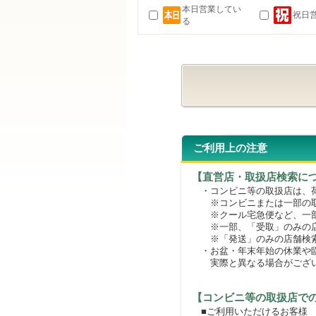
本日営業してい
祝日
る
ご利用上の注意
【直営店・取扱店検索に
・コンビニ等の取扱店は、荷
※コンビニまたは一部の取扱
※クール宅急便など、一部
※一部、「受取」のみの店
※「発送」のみの店舗検索
・お盆・年末年始の休業や臨
実際と異なる場合がござ
【コンビニ等の取扱店で
■ご利用いただけるお客様