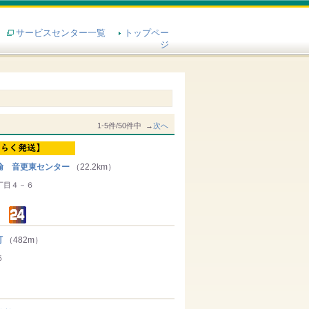
サービスセンター一覧
トップペー
ジ
1-5件/50件中 →
次へ
輸 音更東センター
（22.2km）
丁目４－６
町
（482m）
５