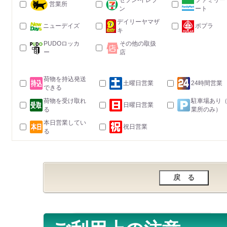
セブン-イレブ
ファミリー
営業所
ン
ート
デイリーヤマザ
ニューデイズ
ポプラ
キ
PUDOロッカ
その他の取扱
ー
店
荷物を持込発送
土曜日営業
24時間営業
できる
荷物を受け取れ
駐車場あり
日曜日営業
る
業所のみ）
本日営業してい
祝日営業
る