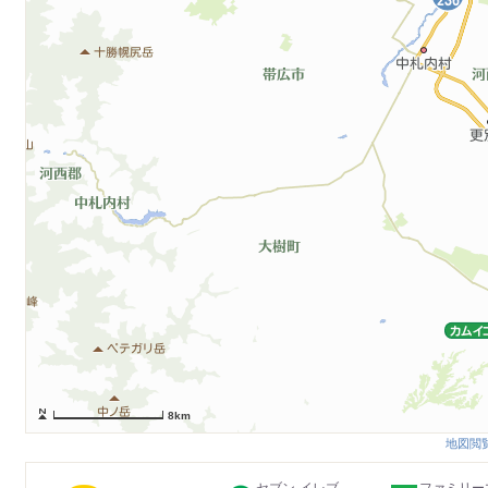
8km
地図閲