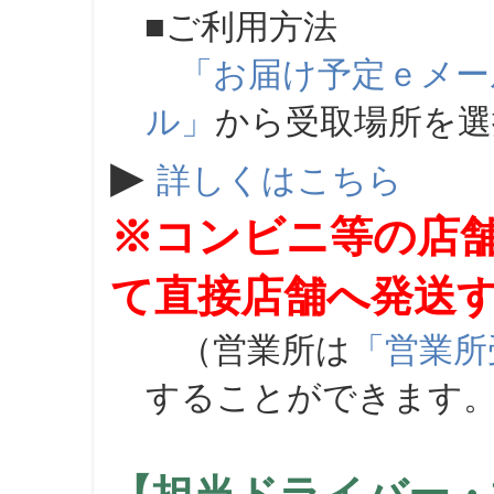
■ご利用方法
「お届け予定ｅメー
ル」
から受取場所を
▶
詳しくはこちら
※コンビニ等の店
て直接店舗へ発送
（営業所は
「営業所
することができます