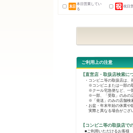
本日営業してい
祝日
る
ご利用上の注意
【直営店・取扱店検索に
・コンビニ等の取扱店は、荷
※コンビニまたは一部の取扱
※クール宅急便など、一部
※一部、「受取」のみの店
※「発送」のみの店舗検索
・お盆・年末年始の休業や臨
実際と異なる場合がござ
【コンビニ等の取扱店で
■ご利用いただけるお客様