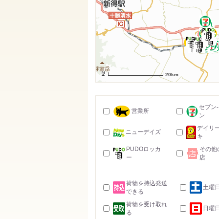
20km
セブン
営業所
ン
デイリ
ニューデイズ
キ
PUDOロッカ
その他
ー
店
荷物を持込発送
土曜
できる
荷物を受け取れ
日曜
る