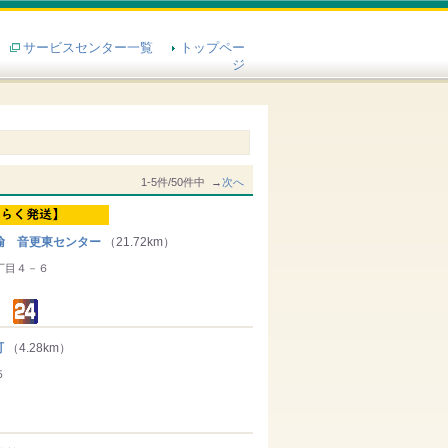
サービスセンター一覧
トップペー
ジ
1-5件/50件中 →
次へ
輸 音更東センター
（21.72km）
丁目４－６
町
（4.28km）
５