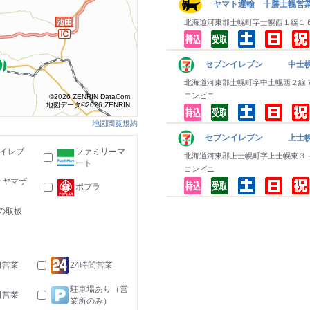
ヤマト運輸 十勝士幌営
北海道河東郡士幌町字士幌西１線１
セブンイレブン 中士
北海道河東郡士幌町字中士幌西２線
コンビニ
©2026 ZENRIN DataCom
地図データ©2026 ZENRIN
地図閲覧規約
セブンイレブン 上士
-イレブ
ファミリーマ
北海道河東郡上士幌町字上士幌東３
ート
コンビニ
ーヤマザ
ポプラ
の取扱
日営業
24時間営業
駐車場あり（営
日営業
業所のみ）