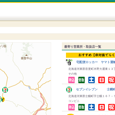
最寄り営業所・取扱店一覧
宅配便ロッカー ヤマト運
北海道河東郡音更町木野大通東１３
その他
セブンイレブン 士幌
北海道河東郡士幌町字士幌１６７－
コンビニ