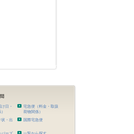
届け日・
宅急便（料金・取扱
係）
荷物関係）
り状・出
国際宅急便
）
ンバーズ
一覧から探す