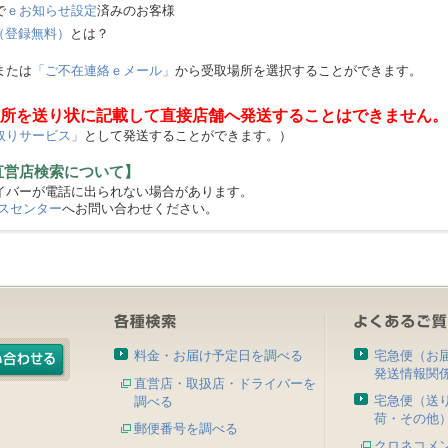
で
ｅお知らせ設定
済みのお客様
（登録無料）
とは？
または
「ご不在連絡ｅメール」
から受取場所を選択することができます。
所を送り状に記載して直接店舗へ発送することはできません。
取りサービス」
として発送することができます。）
直営店検索について】
バーが電話に出られない場合があります。
スセンター
へお問い合わせください。
料金・お届け予定日を調べる
宅急便（お
発送情報関
直営店・取扱店・ドライバーを
宅急便（送
調べる
荷・その他
郵便番号を調べる
クロネコメ