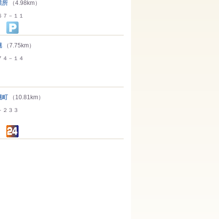
業所
（4.98km）
６７－１１
幌
（7.75km）
７４－１４
幌町
（10.81km）
－２３３