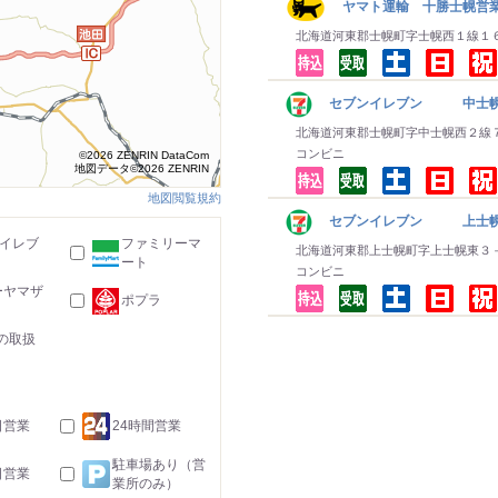
ヤマト運輸 十勝士幌営
北海道河東郡士幌町字士幌西１線１
セブンイレブン 中士
北海道河東郡士幌町字中士幌西２線
コンビニ
©2026 ZENRIN DataCom
地図データ©2026 ZENRIN
地図閲覧規約
セブンイレブン 上士
-イレブ
ファミリーマ
北海道河東郡上士幌町字上士幌東３
ート
コンビニ
ーヤマザ
ポプラ
の取扱
日営業
24時間営業
駐車場あり（営
日営業
業所のみ）