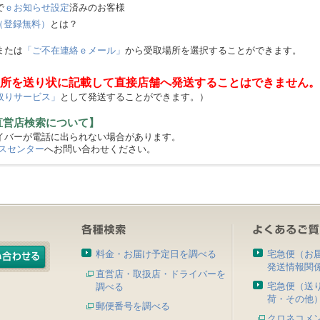
で
ｅお知らせ設定
済みのお客様
（登録無料）
とは？
または
「ご不在連絡ｅメール」
から受取場所を選択することができます。
所を送り状に記載して直接店舗へ発送することはできません。
取りサービス」
として発送することができます。）
直営店検索について】
バーが電話に出られない場合があります。
スセンター
へお問い合わせください。
料金・お届け予定日を調べる
宅急便（お
発送情報関
直営店・取扱店・ドライバーを
宅急便（送
調べる
荷・その他
郵便番号を調べる
クロネコメ