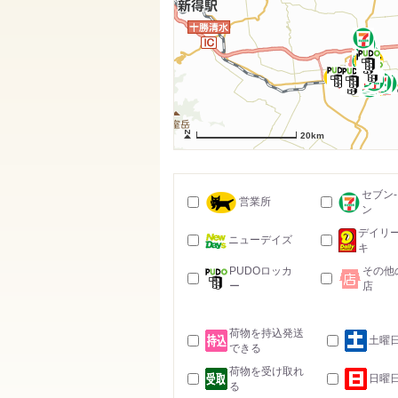
20km
セブン
営業所
ン
デイリ
ニューデイズ
キ
PUDOロッカ
その他
ー
店
荷物を持込発送
土曜
できる
荷物を受け取れ
日曜
る