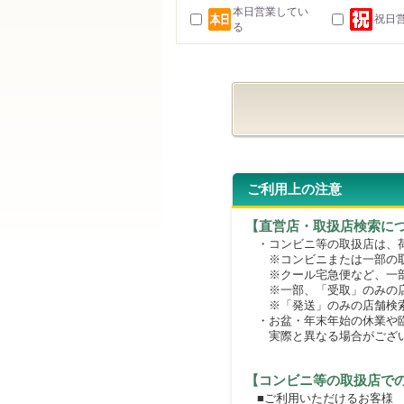
本日営業してい
祝日
る
ご利用上の注意
【直営店・取扱店検索に
・コンビニ等の取扱店は、荷
※コンビニまたは一部の取扱
※クール宅急便など、一部
※一部、「受取」のみの店
※「発送」のみの店舗検索
・お盆・年末年始の休業や臨
実際と異なる場合がござ
【コンビニ等の取扱店で
■ご利用いただけるお客様