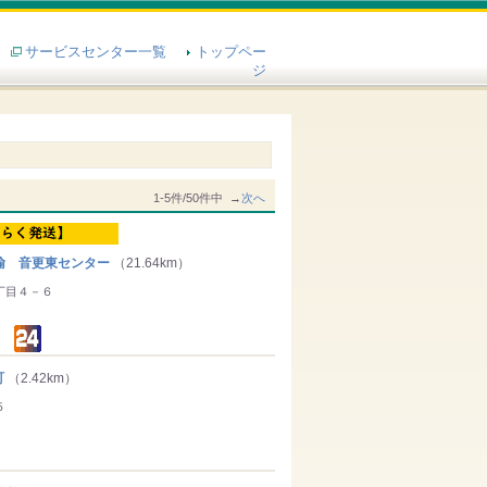
サービスセンター一覧
トップペー
ジ
1-5件/50件中 →
次へ
輸 音更東センター
（21.64km）
丁目４－６
町
（2.42km）
５