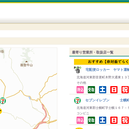
最寄り営業所・取扱店一覧
宅配便ロッカー ヤマト運
北海道河東郡音更町木野大通東１３
その他
セブンイレブン 士幌
北海道河東郡士幌町字士幌１６７－
コンビニ