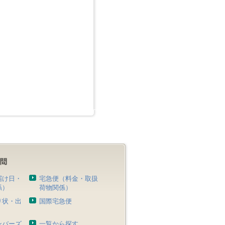
届け日・
宅急便（料金・取扱
係）
荷物関係）
り状・出
国際宅急便
）
ンバーズ
一覧から探す