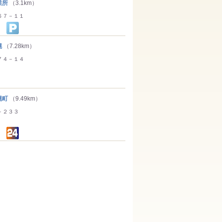
業所
（3.1km）
６７－１１
幌
（7.28km）
７４－１４
幌町
（9.49km）
－２３３