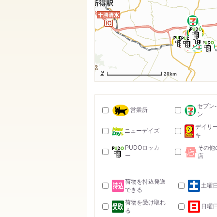
20km
セブン
営業所
ン
デイリ
ニューデイズ
キ
PUDOロッカ
その他
ー
店
荷物を持込発送
土曜
できる
荷物を受け取れ
日曜
る