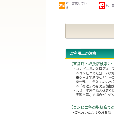
本日営業してい
祝日
る
ご利用上の注意
【直営店・取扱店検索に
・コンビニ等の取扱店は、荷
※コンビニまたは一部の取扱
※クール宅急便など、一部
※一部、「受取」のみの店
※「発送」のみの店舗検索
・お盆・年末年始の休業や臨
実際と異なる場合がござ
【コンビニ等の取扱店で
■ご利用いただけるお客様