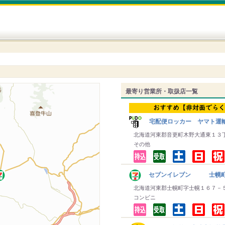
最寄り営業所・取扱店一覧
宅配便ロッカー ヤマト運
北海道河東郡音更町木野大通東１３
その他
セブンイレブン 士幌
北海道河東郡士幌町字士幌１６７－
コンビニ