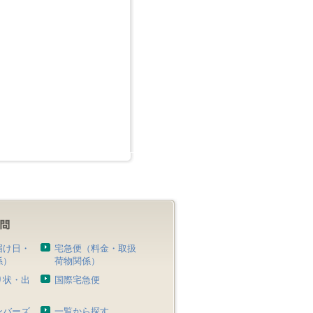
届け日・
宅急便（料金・取扱
係）
荷物関係）
り状・出
国際宅急便
）
ンバーズ
一覧から探す