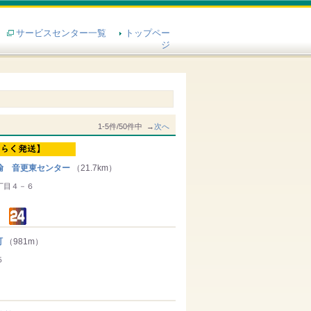
サービスセンター一覧
トップペー
ジ
1-5件/50件中 →
次へ
輸 音更東センター
（21.7km）
丁目４－６
町
（981m）
５