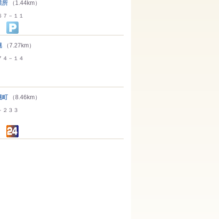
業所
（1.44km）
６７－１１
幌
（7.27km）
７４－１４
幌町
（8.46km）
－２３３