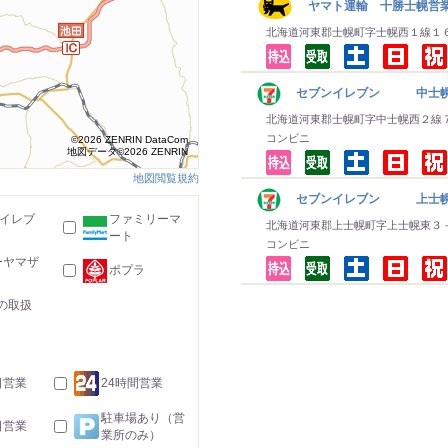
ヤマト運輸 十勝士幌営
北海道河東郡士幌町字士幌西１線１
セブンイレブン 中士
北海道河東郡士幌町字中士幌西２線
コンビニ
©2026 ZENRIN DataCom
地図データ©2026 ZENRIN
地図閲覧規約
セブンイレブン 上士
-イレブ
ファミリーマ
北海道河東郡上士幌町字上士幌東３
ート
コンビニ
ーヤマザ
ポプラ
の取扱
日営業
24時間営業
駐車場あり（営
日営業
業所のみ）