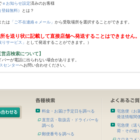
で
ｅお知らせ設定
済みのお客様
（登録無料）
とは？
または
「ご不在連絡ｅメール」
から受取場所を選択することができます。
所を送り状に記載して直接店舗へ発送することはできません。
取りサービス」
として発送することができます。）
直営店検索について】
バーが電話に出られない場合があります。
スセンター
へお問い合わせください。
料金・お届け予定日を調べる
宅急便（お
発送情報関
直営店・取扱店・ドライバーを
宅急便（送
調べる
荷・その他
郵便番号を調べる
クロネコメ