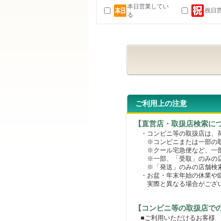
本日営業してい
祝日
る
ご利用上の注意
【直営店・取扱店検索に
・コンビニ等の取扱店は、荷
※コンビニまたは一部の取扱
※クール宅急便など、一部
※一部、「受取」のみの店
※「発送」のみの店舗検索
・お盆・年末年始の休業や臨
実際と異なる場合がござ
【コンビニ等の取扱店で
■ご利用いただけるお客様