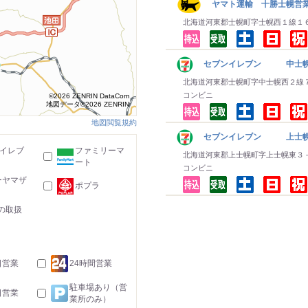
ヤマト運輸 十勝士幌営
北海道河東郡士幌町字士幌西１線１
セブンイレブン 中士
北海道河東郡士幌町字中士幌西２線
コンビニ
©2026 ZENRIN DataCom
地図データ©2026 ZENRIN
地図閲覧規約
セブンイレブン 上士
-イレブ
ファミリーマ
北海道河東郡上士幌町字上士幌東３
ート
コンビニ
ーヤマザ
ポプラ
の取扱
日営業
24時間営業
駐車場あり（営
日営業
業所のみ）