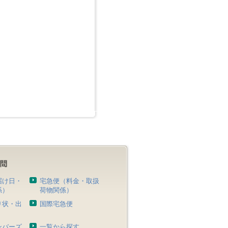
届け日・
宅急便（料金・取扱
係）
荷物関係）
り状・出
国際宅急便
）
ンバーズ
一覧から探す