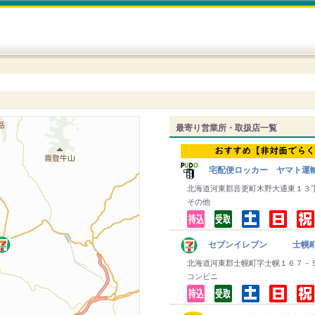
最寄り営業所・取扱店一覧
宅配便ロッカー ヤマト運
北海道河東郡音更町木野大通東１３
その他
セブンイレブン 士幌
北海道河東郡士幌町字士幌１６７－
コンビニ