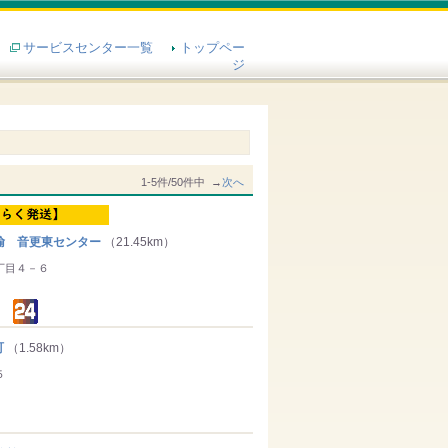
サービスセンター一覧
トップペー
ジ
1-5件/50件中 →
次へ
輸 音更東センター
（21.45km）
丁目４－６
町
（1.58km）
５