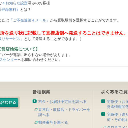
で
ｅお知らせ設定
済みのお客様
（登録無料）
とは？
または
「ご不在連絡ｅメール」
から受取場所を選択することができます。
所を送り状に記載して直接店舗へ発送することはできません。
取りサービス」
として発送することができます。）
直営店検索について】
バーが電話に出られない場合があります。
スセンター
へお問い合わせください。
料金・お届け予定日を調べる
宅急便（お
発送情報関
直営店・取扱店・ドライバーを
宅急便（送
調べる
荷・その他
郵便番号を調べる
クロネコメ