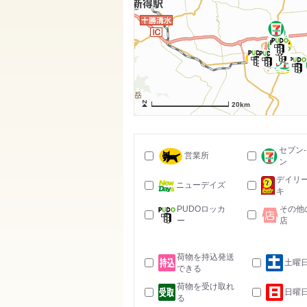
20km
セブン
営業所
ン
デイリ
ニューデイズ
キ
PUDOロッカ
その他
ー
店
荷物を持込発送
土曜
できる
荷物を受け取れ
日曜
る