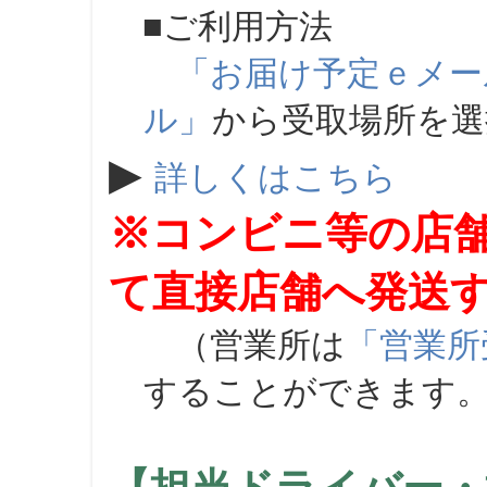
■ご利用方法
「お届け予定ｅメー
ル」
から受取場所を
▶
詳しくはこちら
※コンビニ等の店
て直接店舗へ発送
（営業所は
「営業所
することができます