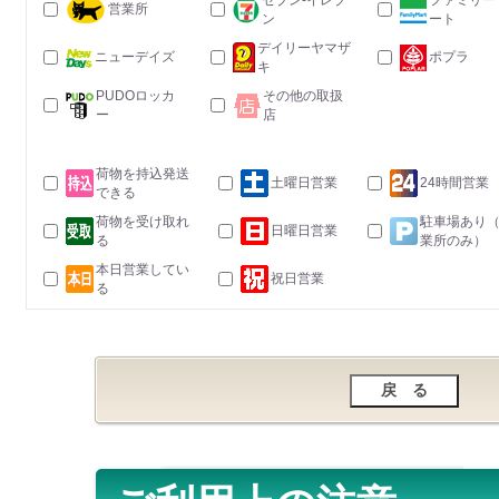
セブン-イレブ
ファミリー
営業所
ン
ート
デイリーヤマザ
ニューデイズ
ポプラ
キ
PUDOロッカ
その他の取扱
ー
店
荷物を持込発送
土曜日営業
24時間営業
できる
荷物を受け取れ
駐車場あり
日曜日営業
る
業所のみ）
本日営業してい
祝日営業
る