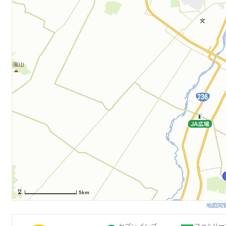
5km
地図閲