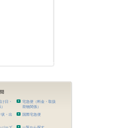
届け日・
宅急便（料金・取扱
係）
荷物関係）
り状・出
国際宅急便
）
ンバーズ
一覧から探す