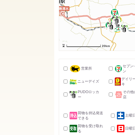
20km
セブン
営業所
ン
デイリ
ニューデイズ
キ
PUDOロッカ
その他
ー
店
荷物を持込発送
土曜
できる
荷物を受け取れ
日曜
る