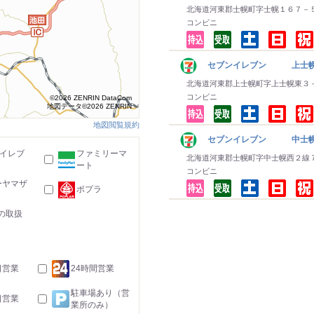
北海道河東郡士幌町字士幌１６７－
コンビニ
セブンイレブン 上士
北海道河東郡上士幌町字上士幌東３
コンビニ
©2026 ZENRIN DataCom
地図データ©2026 ZENRIN
地図閲覧規約
セブンイレブン 中士
-イレブ
ファミリーマ
北海道河東郡士幌町字中士幌西２線
ート
コンビニ
ーヤマザ
ポプラ
の取扱
日営業
24時間営業
駐車場あり（営
日営業
業所のみ）