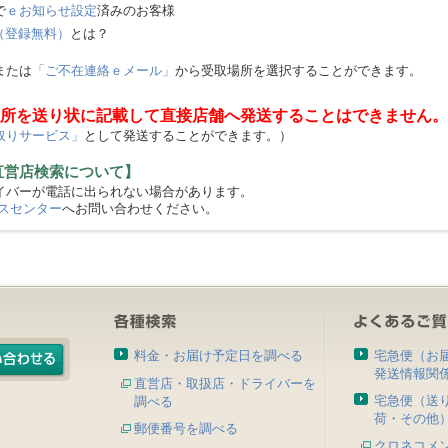
で
ｅお知らせ設定
済みのお客様
（登録無料）
とは？
または
「ご不在連絡ｅメール」
から受取場所を選択することができます。
所を送り状に記載して直接店舗へ発送することはできません。
取りサービス」
として発送することができます。）
直営店検索について】
バーが電話に出られない場合があります。
スセンター
へお問い合わせください。
料金・お届け予定日を調べる
宅急便（お
発送情報関
直営店・取扱店・ドライバーを
宅急便（送
調べる
荷・その他
郵便番号を調べる
クロネコメ