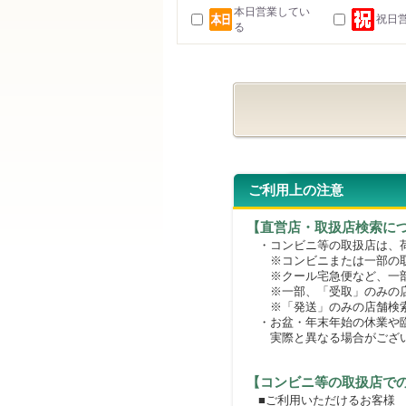
本日営業してい
祝日
る
ご利用上の注意
【直営店・取扱店検索に
・コンビニ等の取扱店は、荷
※コンビニまたは一部の取扱
※クール宅急便など、一部
※一部、「受取」のみの店
※「発送」のみの店舗検索
・お盆・年末年始の休業や臨
実際と異なる場合がござ
【コンビニ等の取扱店で
■ご利用いただけるお客様