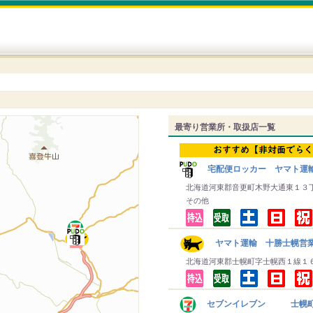
最寄り営業所・取扱店一覧
宅配便ロッカー ヤマト運
北海道河東郡音更町木野大通東１３
その他
ヤマト運輸 十勝士幌営
北海道河東郡士幌町字士幌西１線１
セブンイレブン 士幌