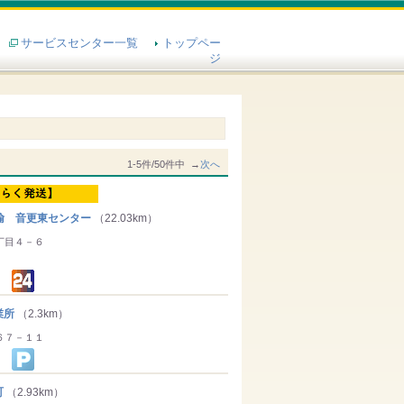
サービスセンター一覧
トップペー
ジ
1-5件/50件中 →
次へ
輸 音更東センター
（22.03km）
丁目４－６
業所
（2.3km）
６７－１１
町
（2.93km）