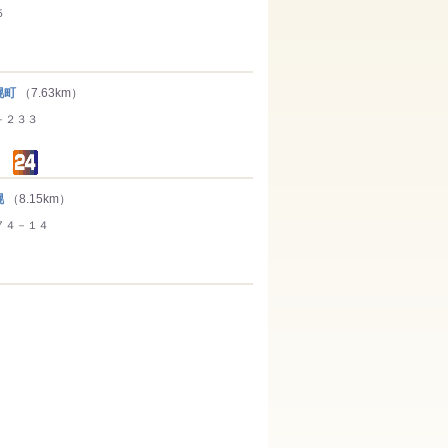
５
幌町
（7.63km）
－２３３
幌
（8.15km）
７４－１４