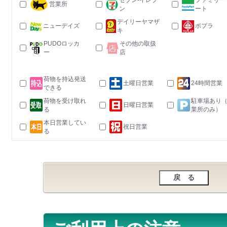
セブン-イレブ
ファミリー
営業所
ン
ート
デイリーヤマザ
ニューデイズ
ポプラ
キ
PUDOロッカ
その他の取扱
ー
店
荷物を持込発送
土曜日営業
24時間営業
できる
荷物を受け取れ
駐車場あり
日曜日営業
る
業所のみ）
本日営業してい
祝日営業
る