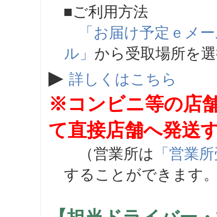
■ご利用方法
「お届け予定ｅメー
ル」
から受取場所を
▶
詳しくはこちら
※コンビニ等の店
て直接店舗へ発送
（営業所は
「営業所
することができます