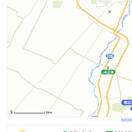
5km
地図閲