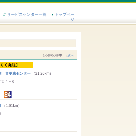
サービスセンター一覧
トップペー
ジ
1-5件/50件中 →
次へ
輸 音更東センター
（21.26km）
丁目４－６
町
（1.61km）
５