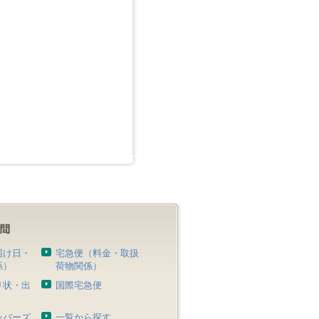
届け日・
宅急便（料金・取扱
係）
荷物関係）
り状・出
国際宅急便
）
ンバーズ
一覧から探す