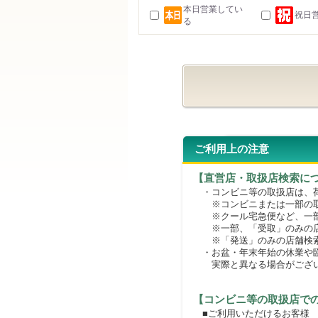
本日営業してい
祝日
る
ご利用上の注意
【直営店・取扱店検索に
・コンビニ等の取扱店は、荷
※コンビニまたは一部の取扱
※クール宅急便など、一部
※一部、「受取」のみの店
※「発送」のみの店舗検索
・お盆・年末年始の休業や臨
実際と異なる場合がござ
【コンビニ等の取扱店で
■ご利用いただけるお客様