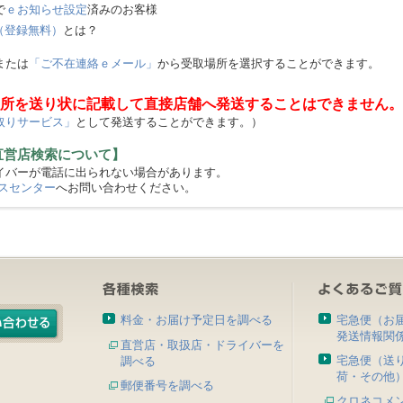
で
ｅお知らせ設定
済みのお客様
（登録無料）
とは？
または
「ご不在連絡ｅメール」
から受取場所を選択することができます。
所を送り状に記載して直接店舗へ発送することはできません。
取りサービス」
として発送することができます。）
直営店検索について】
バーが電話に出られない場合があります。
スセンター
へお問い合わせください。
料金・お届け予定日を調べる
宅急便（お
発送情報関
直営店・取扱店・ドライバーを
宅急便（送
調べる
荷・その他
郵便番号を調べる
クロネコメ