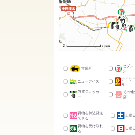
20km
セブン
営業所
ン
デイリ
ニューデイズ
キ
PUDOロッカ
その他
ー
店
荷物を持込発送
土曜
できる
荷物を受け取れ
日曜
る