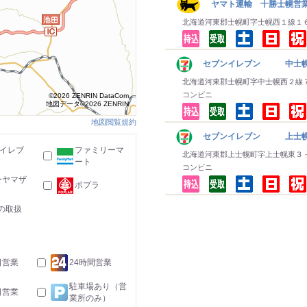
ヤマト運輸 十勝士幌営
北海道河東郡士幌町字士幌西１線１
セブンイレブン 中士
北海道河東郡士幌町字中士幌西２線
コンビニ
©2026 ZENRIN DataCom
地図データ©2026 ZENRIN
地図閲覧規約
セブンイレブン 上士
-イレブ
ファミリーマ
北海道河東郡上士幌町字上士幌東３
ート
コンビニ
ーヤマザ
ポプラ
の取扱
日営業
24時間営業
駐車場あり（営
日営業
業所のみ）