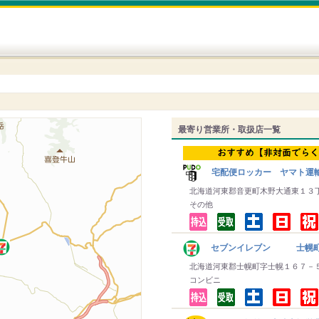
最寄り営業所・取扱店一覧
宅配便ロッカー ヤマト運
北海道河東郡音更町木野大通東１３
その他
セブンイレブン 士幌
北海道河東郡士幌町字士幌１６７－
コンビニ