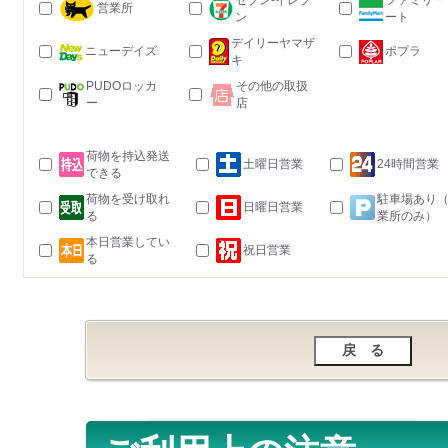
セブン-イレブ
ファミリー
営業所
ン
ート
デイリーヤマザ
ニューデイズ
ポプラ
キ
PUDOロッカ
その他の取扱
ー
店
荷物を持込発送
土曜日営業
24時間営業
できる
荷物を受け取れ
駐車場あり
日曜日営業
る
業所のみ）
本日営業してい
祝日営業
る