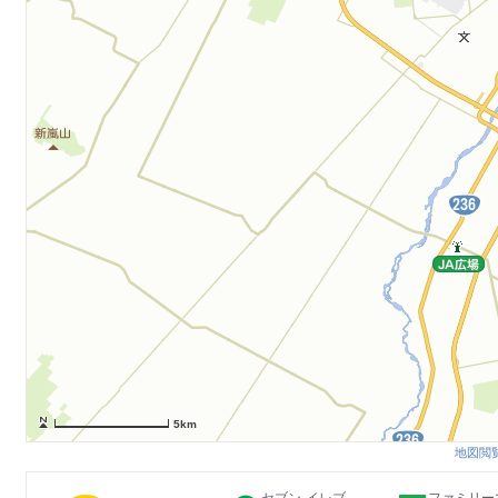
5km
地図閲