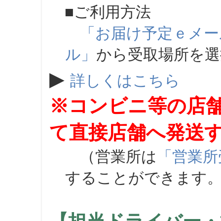
■ご利用方法
「お届け予定ｅメー
ル」
から受取場所を
▶
詳しくはこちら
※コンビニ等の店
て直接店舗へ発送
（営業所は
「営業所
することができます