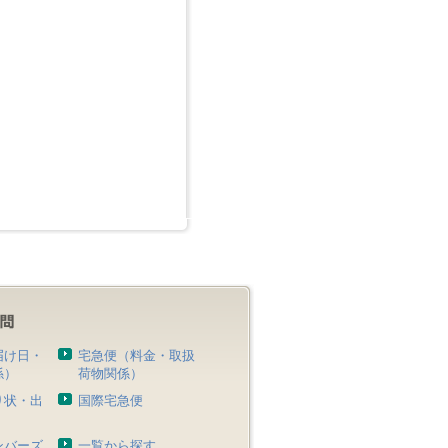
届け日・
宅急便（料金・取扱
係）
荷物関係）
り状・出
国際宅急便
）
ンバーズ
一覧から探す