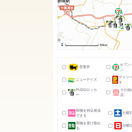
20km
セブン
営業所
ン
デイリ
ニューデイズ
キ
PUDOロッカ
その他
ー
店
荷物を持込発送
土曜
できる
荷物を受け取れ
日曜
る