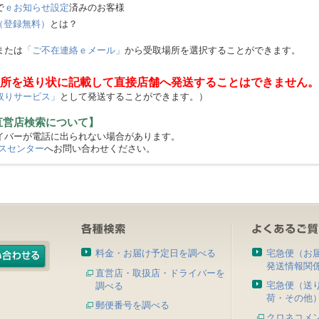
で
ｅお知らせ設定
済みのお客様
（登録無料）
とは？
または
「ご不在連絡ｅメール」
から受取場所を選択することができます。
所を送り状に記載して直接店舗へ発送することはできません。
取りサービス」
として発送することができます。）
直営店検索について】
バーが電話に出られない場合があります。
スセンター
へお問い合わせください。
料金・お届け予定日を調べる
宅急便（お
発送情報関
直営店・取扱店・ドライバーを
宅急便（送
調べる
荷・その他
郵便番号を調べる
クロネコメ