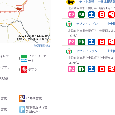
ヤマト運輸 十勝士幌営
北海道河東郡士幌町字士幌西１線１
セブンイレブン 中士
北海道河東郡士幌町字中士幌西２線
コンビニ
©2026 ZENRIN DataCom
地図データ©2026 ZENRIN
地図閲覧規約
セブンイレブン 上士
-イレブ
ファミリーマ
北海道河東郡上士幌町字上士幌東３
ート
コンビニ
ーヤマザ
ポプラ
の取扱
日営業
24時間営業
駐車場あり（営
日営業
業所のみ）