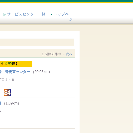
サービスセンター一覧
トップペー
ジ
1-5件/50件中 →
次へ
輸 音更東センター
（20.95km）
丁目４－６
町
（1.89km）
５