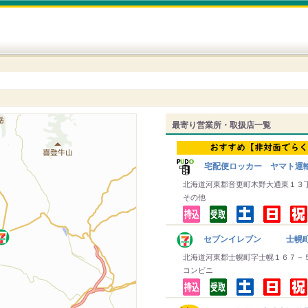
最寄り営業所・取扱店一覧
宅配便ロッカー ヤマト運
北海道河東郡音更町木野大通東１３
その他
セブンイレブン 士幌
北海道河東郡士幌町字士幌１６７－
コンビニ