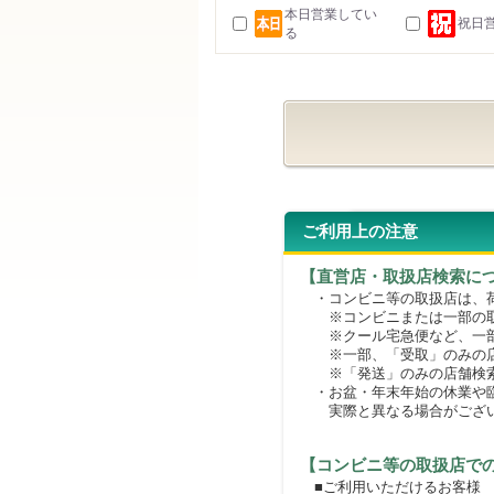
本日営業してい
祝日
る
ご利用上の注意
【直営店・取扱店検索に
・コンビニ等の取扱店は、荷
※コンビニまたは一部の取扱
※クール宅急便など、一部
※一部、「受取」のみの店
※「発送」のみの店舗検索
・お盆・年末年始の休業や臨
実際と異なる場合がござ
【コンビニ等の取扱店で
■ご利用いただけるお客様