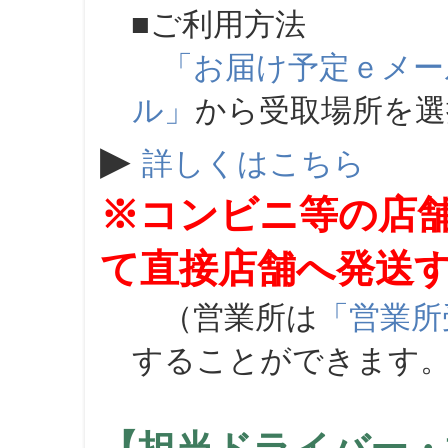
■ご利用方法
「お届け予定ｅメー
ル」
から受取場所を
▶
詳しくはこちら
※コンビニ等の店
て直接店舗へ発送
（営業所は
「営業所
することができます