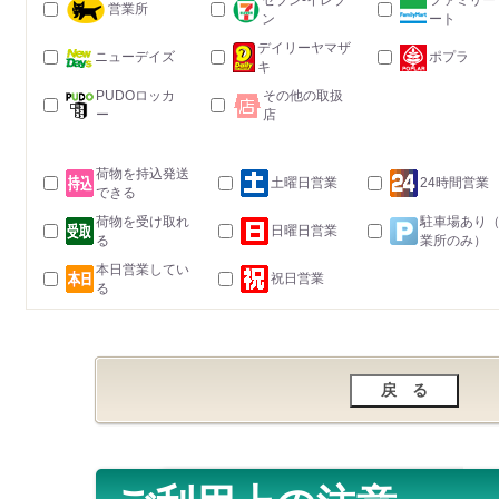
セブン-イレブ
ファミリー
営業所
ン
ート
デイリーヤマザ
ニューデイズ
ポプラ
キ
PUDOロッカ
その他の取扱
ー
店
荷物を持込発送
土曜日営業
24時間営業
できる
荷物を受け取れ
駐車場あり
日曜日営業
る
業所のみ）
本日営業してい
祝日営業
る