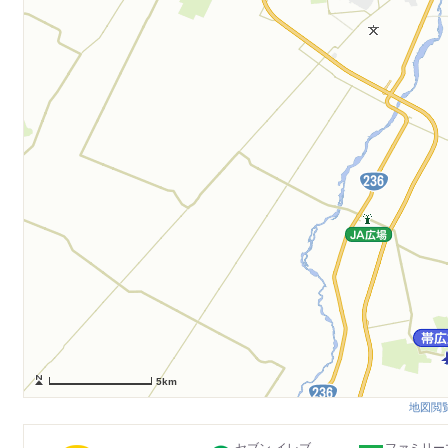
5km
地図閲