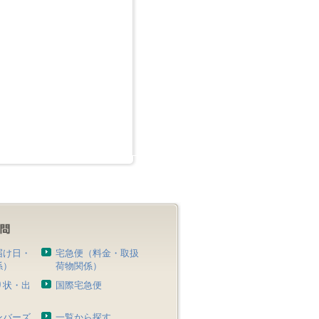
届け日・
宅急便（料金・取扱
係）
荷物関係）
り状・出
国際宅急便
）
ンバーズ
一覧から探す