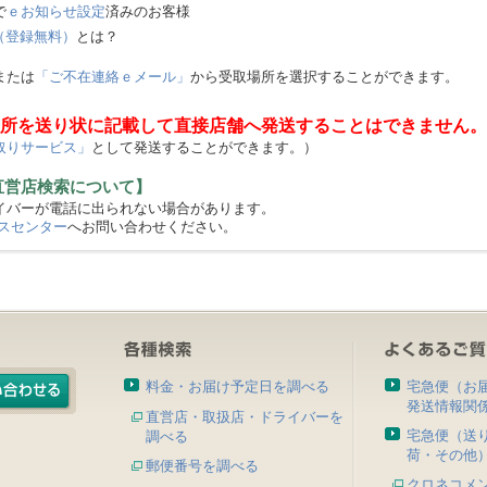
で
ｅお知らせ設定
済みのお客様
（登録無料）
とは？
または
「ご不在連絡ｅメール」
から受取場所を選択することができます。
所を送り状に記載して直接店舗へ発送することはできません。
取りサービス」
として発送することができます。）
直営店検索について】
バーが電話に出られない場合があります。
スセンター
へお問い合わせください。
料金・お届け予定日を調べる
宅急便（お
発送情報関
直営店・取扱店・ドライバーを
宅急便（送
調べる
荷・その他
郵便番号を調べる
クロネコメ