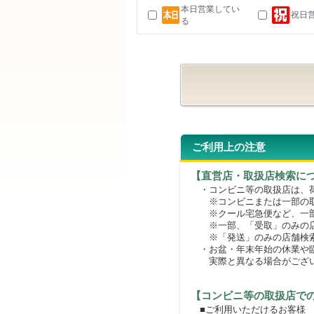
本日営業してい
祝日
る
ご利用上の注意
【直営店・取扱店検索に
・コンビニ等の取扱店は、荷
※コンビニまたは一部の取扱
※クール宅急便など、一部
※一部、「受取」のみの店
※「発送」のみの店舗検索
・お盆・年末年始の休業や臨
実際と異なる場合がござ
【コンビニ等の取扱店で
■ご利用いただけるお客様