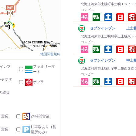
北海道河東郡士幌町字士幌１６７－
コンビニ
セブンイレブン 上士
北海道河東郡上士幌町字上士幌東３
コンビニ
©2026 ZENRIN DataCom
地図データ©2026 ZENRIN
地図閲覧規約
セブンイレブン 中士
-イレブ
ファミリーマ
北海道河東郡士幌町字中士幌西２線
ート
コンビニ
ーヤマザ
ポプラ
の取扱
日営業
24時間営業
駐車場あり（営
日営業
業所のみ）