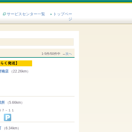
サービスセンター一覧
トップペー
ジ
1-5件/50件中 →
次へ
寄南店
（22.26km）
業所
（5.66km）
６７－１１
町
（6.34km）