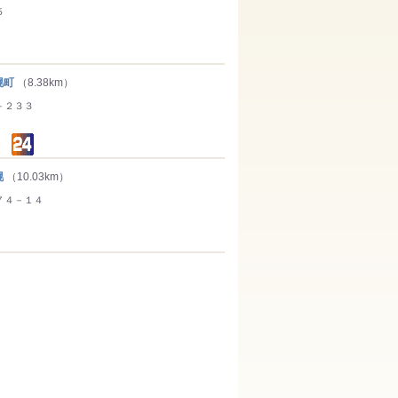
５
幌町
（8.38km）
－２３３
幌
（10.03km）
７４－１４