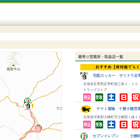
最寄り営業所・取扱店一覧
宅配ロッカー サツドラ足
北海道足寄郡足寄町南三条１－１０
ドラッグストア
ヤマト運輸 十勝士幌営
北海道河東郡士幌町字士幌西１線１
セブンイレブン 士幌