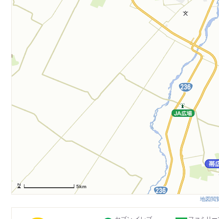
5km
地図閲