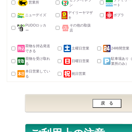
セブン-イレブ
ファミリー
営業所
ン
ート
デイリーヤマザ
ニューデイズ
ポプラ
キ
PUDOロッカ
その他の取扱
ー
店
荷物を持込発送
土曜日営業
24時間営業
できる
荷物を受け取れ
駐車場あり
日曜日営業
る
業所のみ）
本日営業してい
祝日営業
る