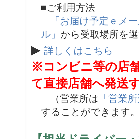
■ご利用方法
「お届け予定ｅメー
ル」
から受取場所を
▶
詳しくはこちら
※コンビニ等の店
て直接店舗へ発送
（営業所は
「営業所
することができます