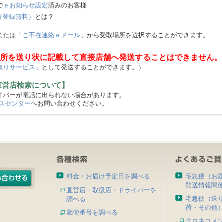
で
ｅお知らせ設定
済みのお客様
（登録無料）
とは？
または
「ご不在連絡ｅメール」
から受取場所を選択することができます。
所を送り状に記載して直接店舗へ発送することはできません。
取りサービス」
として発送することができます。）
直営店検索について】
バーが電話に出られない場合があります。
スセンター
へお問い合わせください。
料金・お届け予定日を調べる
宅急便（お
発送情報関
直営店・取扱店・ドライバーを
宅急便（送
調べる
荷・その他
郵便番号を調べる
クロネコメ