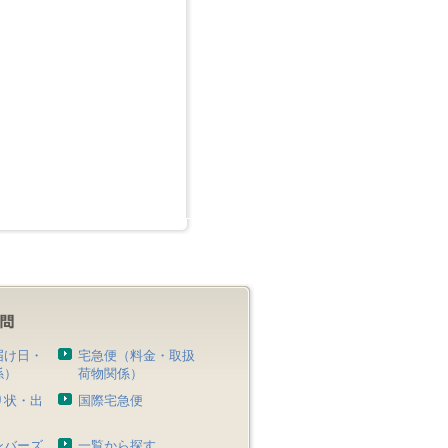
届け日・
宅急便（料金・取扱
係）
荷物関係）
り状・出
国際宅急便
）
ンバーズ
一覧から探す