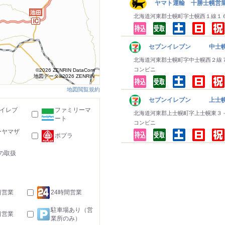
ヤマト運輸 十勝士幌営
北海道河東郡士幌町字士幌西１線１
セブンイレブン 中士
北海道河東郡士幌町字中士幌西２線
コンビニ
©2026 ZENRIN DataCom
地図データ©2026 ZENRIN
地図閲覧規約
セブンイレブン 上士
-イレブ
ファミリーマ
北海道河東郡上士幌町字上士幌東３
ート
コンビニ
ーヤマザ
ポプラ
の取扱
日営業
24時間営業
駐車場あり（営
日営業
業所のみ）