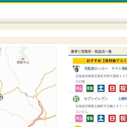
最寄り営業所・取扱店一覧
宅配便ロッカー ヤマト運
北海道河東郡音更町木野大通東１３
その他
セブンイレブン 士幌
北海道河東郡士幌町字士幌１６７－
コンビニ