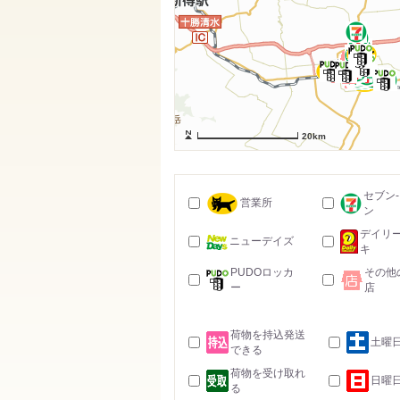
20km
セブン
営業所
ン
デイリ
ニューデイズ
キ
PUDOロッカ
その他
ー
店
荷物を持込発送
土曜
できる
荷物を受け取れ
日曜
る