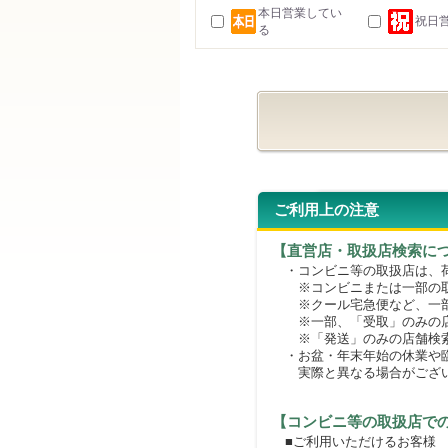
本日営業してい
祝日
る
ご利用上の注意
【直営店・取扱店検索に
・コンビニ等の取扱店は、荷
※コンビニまたは一部の取扱
※クール宅急便など、一部
※一部、「受取」のみの店
※「発送」のみの店舗検索
・お盆・年末年始の休業や臨
実際と異なる場合がござ
【コンビニ等の取扱店で
■ご利用いただけるお客様