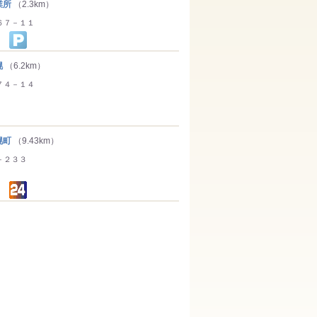
業所
（2.3km）
６７－１１
幌
（6.2km）
７４－１４
幌町
（9.43km）
－２３３