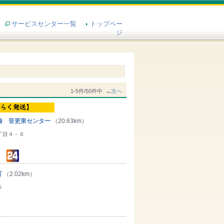
サービスセンター一覧
トップペー
ジ
1-5件/50件中 →
次へ
輸 音更東センター
（20.63km）
丁目４－６
町
（2.02km）
５