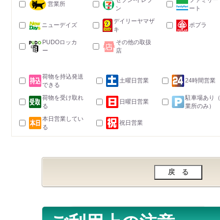
セブン-イレブ
ファミリー
営業所
ン
ート
デイリーヤマザ
ニューデイズ
ポプラ
キ
PUDOロッカ
その他の取扱
ー
店
荷物を持込発送
土曜日営業
24時間営業
できる
荷物を受け取れ
駐車場あり
日曜日営業
る
業所のみ）
本日営業してい
祝日営業
る