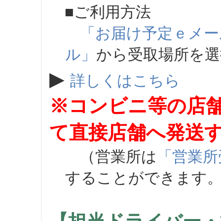
■ご利用方法
「お届け予定ｅメー
ル」
から受取場所を
▶
詳しくはこちら
※コンビニ等の店
て直接店舗へ発送
（営業所は
「営業所
することができます