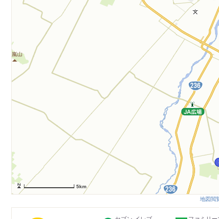
5km
地図閲