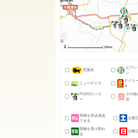
20km
セブン
営業所
ン
デイリ
ニューデイズ
キ
PUDOロッカ
その他
ー
店
荷物を持込発送
土曜
できる
荷物を受け取れ
日曜
る