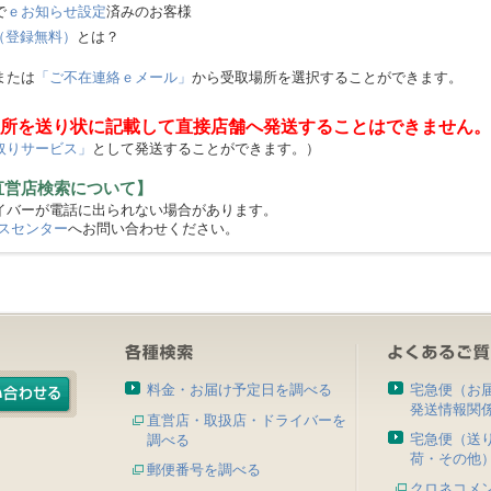
で
ｅお知らせ設定
済みのお客様
（登録無料）
とは？
または
「ご不在連絡ｅメール」
から受取場所を選択することができます。
所を送り状に記載して直接店舗へ発送することはできません。
取りサービス」
として発送することができます。）
直営店検索について】
バーが電話に出られない場合があります。
スセンター
へお問い合わせください。
料金・お届け予定日を調べる
宅急便（お
発送情報関
直営店・取扱店・ドライバーを
宅急便（送
調べる
荷・その他
郵便番号を調べる
クロネコメ