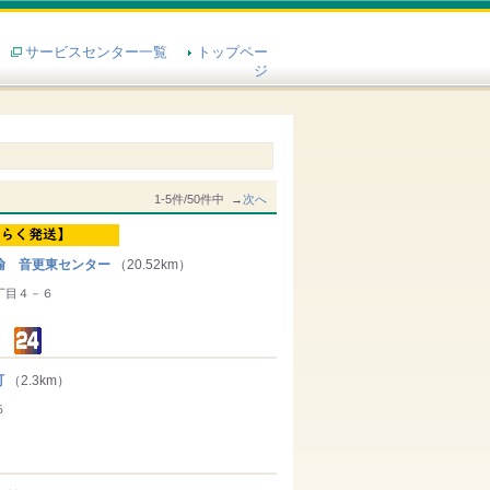
サービスセンター一覧
トップペー
ジ
1-5件/50件中 →
次へ
輸 音更東センター
（20.52km）
丁目４－６
町
（2.3km）
５