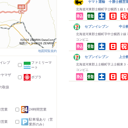
ヤマト運輸 十勝士幌営
北海道河東郡士幌町字士幌西１線１
セブンイレブン 中士
北海道河東郡士幌町字中士幌西２線
コンビニ
©2026 ZENRIN DataCom
地図データ©2026 ZENRIN
地図閲覧規約
セブンイレブン 上士
-イレブ
ファミリーマ
北海道河東郡上士幌町字上士幌東３
ート
コンビニ
ーヤマザ
ポプラ
の取扱
日営業
24時間営業
駐車場あり（営
日営業
業所のみ）