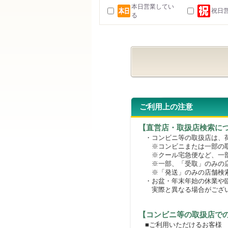
本日営業してい
祝日
る
ご利用上の注意
【直営店・取扱店検索に
・コンビニ等の取扱店は、荷
※コンビニまたは一部の取扱
※クール宅急便など、一部
※一部、「受取」のみの店
※「発送」のみの店舗検索
・お盆・年末年始の休業や臨
実際と異なる場合がござ
【コンビニ等の取扱店で
■ご利用いただけるお客様