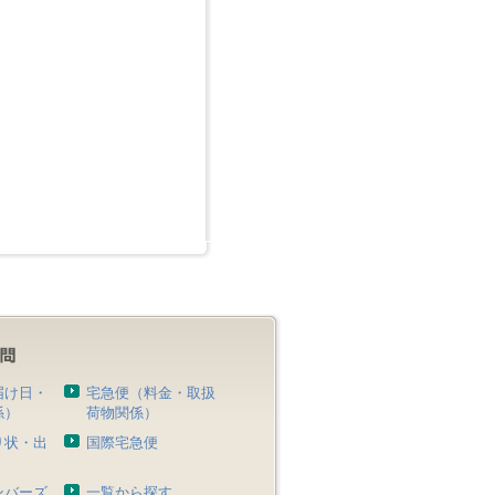
届け日・
宅急便（料金・取扱
係）
荷物関係）
り状・出
国際宅急便
）
ンバーズ
一覧から探す