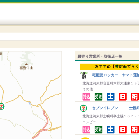
最寄り営業所・取扱店一覧
宅配便ロッカー ヤマト運
北海道河東郡音更町木野大通東１３
その他
セブンイレブン 士幌
北海道河東郡士幌町字士幌１６７－
コンビニ