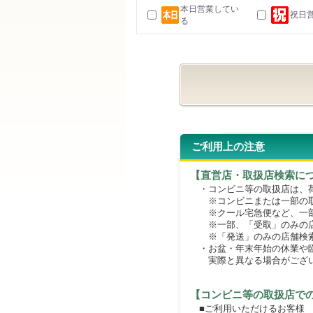
本日営業してい
祝日
る
ご利用上の注意
【直営店・取扱店検索に
・コンビニ等の取扱店は、荷
※コンビニまたは一部の取扱
※クール宅急便など、一部
※一部、「受取」のみの店
※「発送」のみの店舗検索
・お盆・年末年始の休業や臨
実際と異なる場合がござ
【コンビニ等の取扱店で
■ご利用いただけるお客様