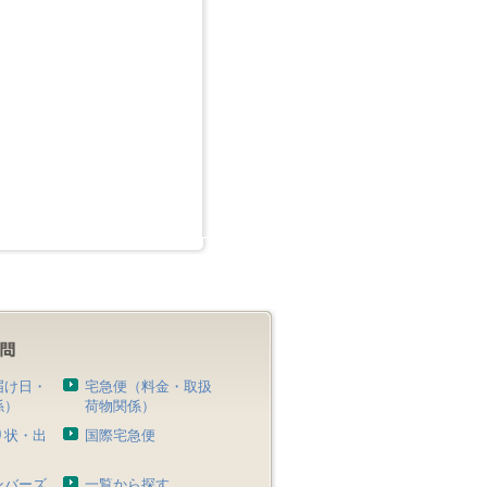
届け日・
宅急便（料金・取扱
係）
荷物関係）
り状・出
国際宅急便
）
ンバーズ
一覧から探す