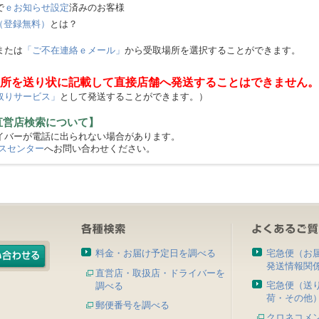
で
ｅお知らせ設定
済みのお客様
（登録無料）
とは？
または
「ご不在連絡ｅメール」
から受取場所を選択することができます。
所を送り状に記載して直接店舗へ発送することはできません。
取りサービス」
として発送することができます。）
直営店検索について】
バーが電話に出られない場合があります。
スセンター
へお問い合わせください。
料金・お届け予定日を調べる
宅急便（お
発送情報関
直営店・取扱店・ドライバーを
宅急便（送
調べる
荷・その他
郵便番号を調べる
クロネコメ