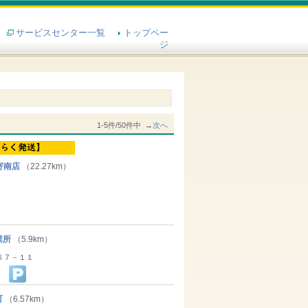
サービスセンター一覧
トップペー
ジ
1-5件/50件中 →
次へ
寄南店
（22.27km）
業所
（5.9km）
６７－１１
町
（6.57km）