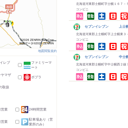
北海道河東郡士幌町字士幌１６７－
コンビニ
セブンイレブン 上士
北海道河東郡上士幌町字上士幌東３
コンビニ
©2026 ZENRIN DataCom
地図データ©2026 ZENRIN
地図閲覧規約
セブンイレブン 中士
-イレブ
ファミリーマ
北海道河東郡士幌町字中士幌西２線
ート
コンビニ
ーヤマザ
ポプラ
の取扱
日営業
24時間営業
駐車場あり（営
日営業
業所のみ）