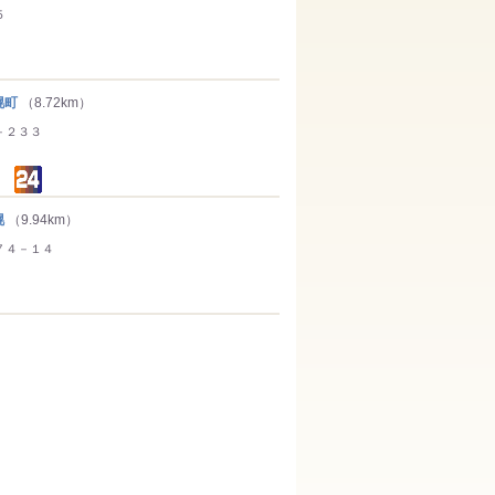
５
幌町
（8.72km）
－２３３
幌
（9.94km）
７４－１４