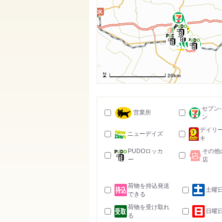
20km
セブン
営業所
ン
デイリ
ニューデイズ
キ
PUDOロッカ
その他
ー
店
荷物を持込発送
土曜
できる
荷物を受け取れ
日曜
る