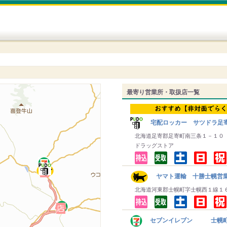
最寄り営業所・取扱店一覧
宅配ロッカー サツドラ足
北海道足寄郡足寄町南三条１－１０
ドラッグストア
ヤマト運輸 十勝士幌営
北海道河東郡士幌町字士幌西１線１
セブンイレブン 士幌