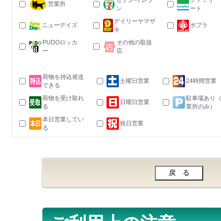
セブン-イレブ
ファミリー
営業所
ン
ート
デイリーヤマザ
ニューデイズ
ポプラ
キ
PUDOロッカ
その他の取扱
ー
店
荷物を持込発送
土曜日営業
24時間営業
できる
荷物を受け取れ
駐車場あり
日曜日営業
る
業所のみ）
本日営業してい
祝日営業
る