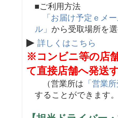
■ご利用方法
「お届け予定ｅメー
ル」
から受取場所を
▶
詳しくはこちら
※コンビニ等の店
て直接店舗へ発送
（営業所は
「営業所
することができます