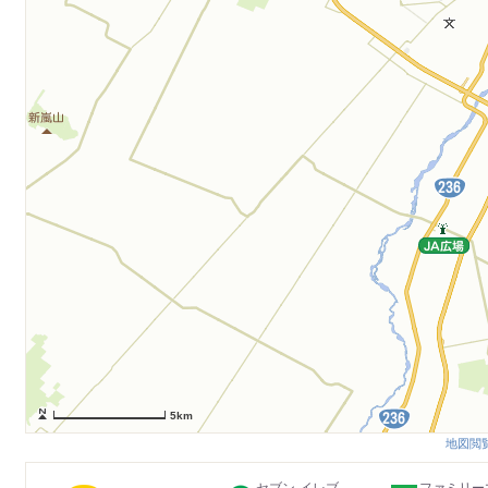
5km
地図閲