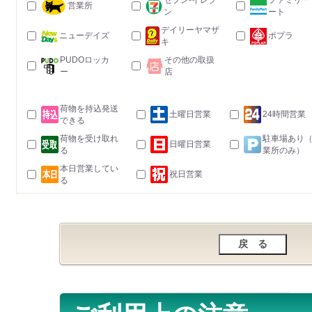
セブン-イレブ
ファミリー
営業所
ン
ート
デイリーヤマザ
ニューデイズ
ポプラ
キ
PUDOロッカ
その他の取扱
ー
店
荷物を持込発送
土曜日営業
24時間営業
できる
荷物を受け取れ
駐車場あり
日曜日営業
る
業所のみ）
本日営業してい
祝日営業
る