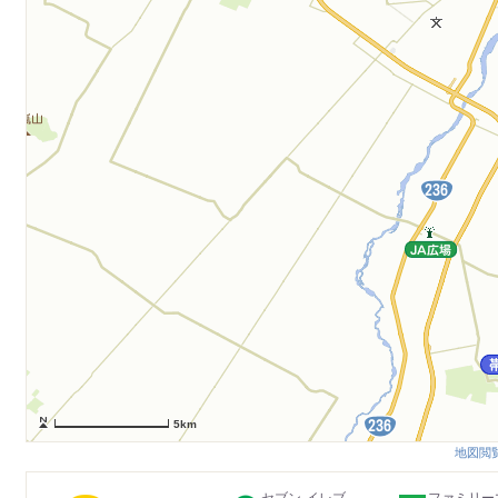
5km
地図閲