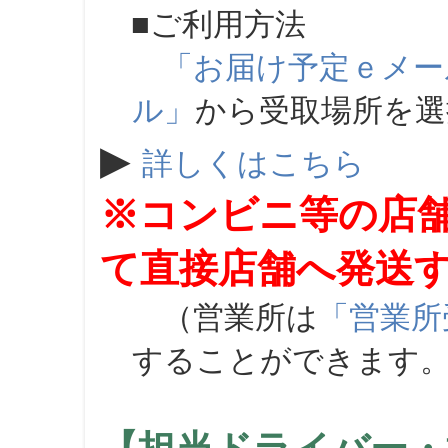
■ご利用方法
「お届け予定ｅメー
ル」
から受取場所を
▶
詳しくはこちら
※コンビニ等の店
て直接店舗へ発送
（営業所は
「営業所
することができます