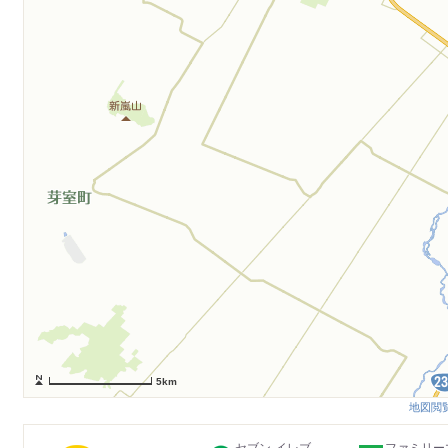
5km
地図閲