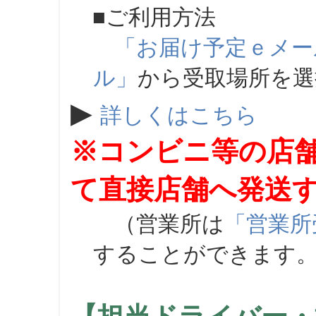
■ご利用方法
「お届け予定ｅメー
ル」
から受取場所を
▶
詳しくはこちら
※コンビニ等の店
て直接店舗へ発送
（営業所は
「営業所
することができます