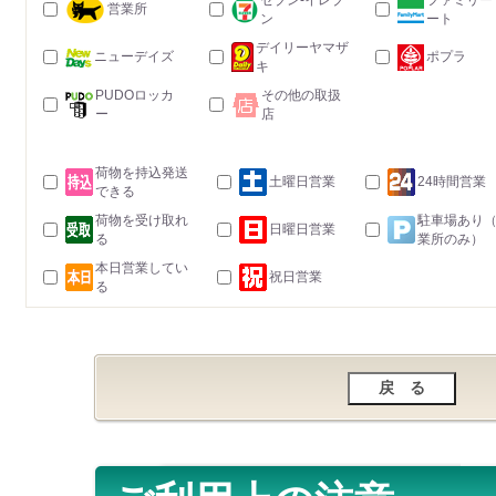
セブン-イレブ
ファミリー
営業所
ン
ート
デイリーヤマザ
ニューデイズ
ポプラ
キ
PUDOロッカ
その他の取扱
ー
店
荷物を持込発送
土曜日営業
24時間営業
できる
荷物を受け取れ
駐車場あり
日曜日営業
る
業所のみ）
本日営業してい
祝日営業
る