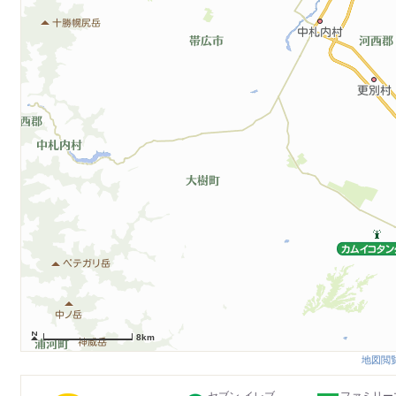
8km
地図閲