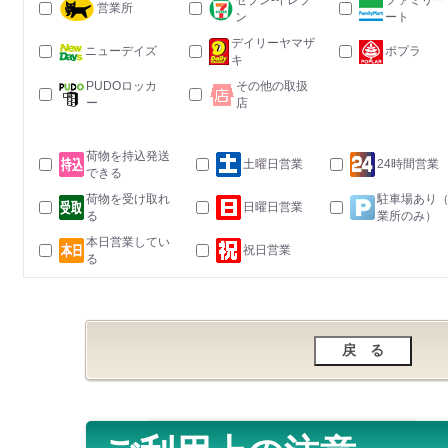
セブン-イレブ
ファミリー
営業所
ン
ート
デイリーヤマザ
ニューデイズ
ポプラ
キ
PUDOロッカ
その他の取扱
ー
店
荷物を持込発送
土曜日営業
24時間営業
できる
荷物を受け取れ
駐車場あり
日曜日営業
る
業所のみ）
本日営業してい
祝日営業
る