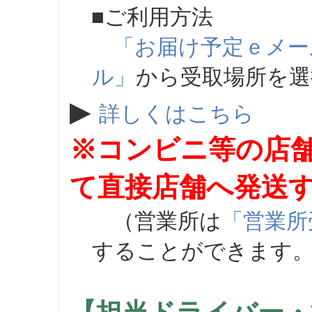
■ご利用方法
「お届け予定ｅメー
ル」
から受取場所を
▶
詳しくはこちら
※コンビニ等の店
て直接店舗へ発送
（営業所は
「営業所
することができます