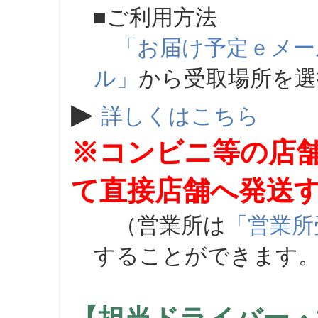
■ご利用方法
「お届け予定ｅメー
ル」
から受取場所を
▶
詳しくはこちら
※コンビニ等の店
て直接店舗へ発送
（営業所は
「営業所
することができます