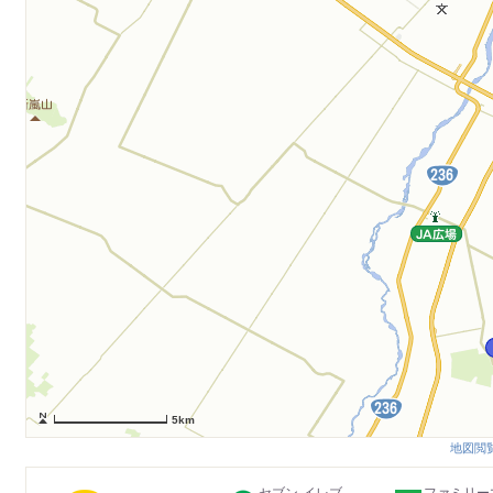
5km
地図閲