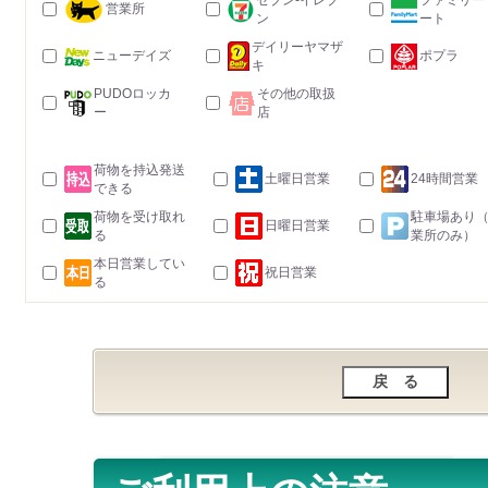
セブン-イレブ
ファミリー
営業所
ン
ート
デイリーヤマザ
ニューデイズ
ポプラ
キ
PUDOロッカ
その他の取扱
ー
店
荷物を持込発送
土曜日営業
24時間営業
できる
荷物を受け取れ
駐車場あり
日曜日営業
る
業所のみ）
本日営業してい
祝日営業
る