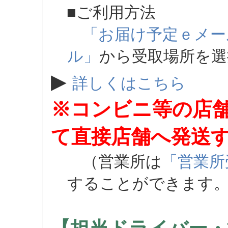
■ご利用方法
「お届け予定ｅメー
ル」
から受取場所を
▶
詳しくはこちら
※コンビニ等の店
て直接店舗へ発送
（営業所は
「営業所
することができます