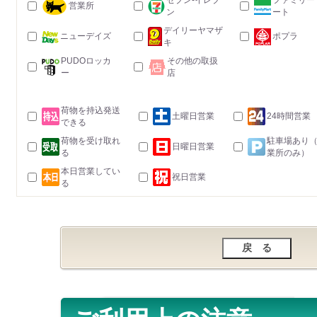
セブン-イレブ
ファミリー
営業所
ン
ート
デイリーヤマザ
ニューデイズ
ポプラ
キ
PUDOロッカ
その他の取扱
ー
店
荷物を持込発送
土曜日営業
24時間営業
できる
荷物を受け取れ
駐車場あり
日曜日営業
る
業所のみ）
本日営業してい
祝日営業
る