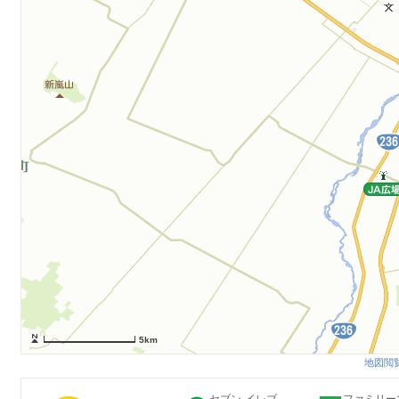
5km
地図閲